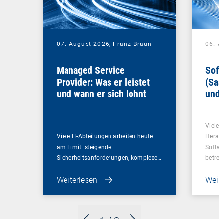
07. August 2026,
Franz Braun
06.
Managed Service
Sof
Provider: Was er leistet
(Sa
und wann er sich lohnt
und
Un
Viel
Viele IT-Abteilungen arbeiten heute
Hera
am Limit: steigende
Soft
Sicherheitsanforderungen, komplexe…
betr
Weiterlesen
Wei