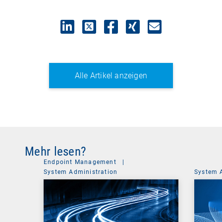
Alle Artikel anzeigen
Mehr lesen?
Endpoint Management
|
System Administration
System 