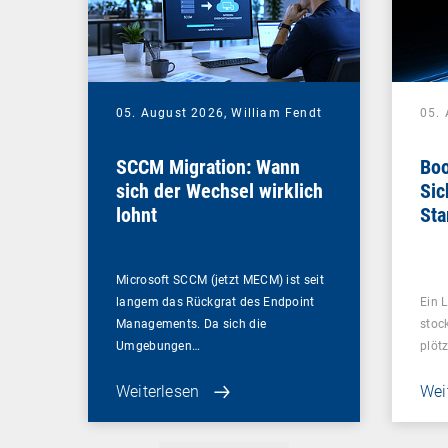
05. August 2026,
William Fendt
05.
SCCM Migration: Wann
Boo
sich der Wechsel wirklich
Sic
lohnt
Sta
ent
Microsoft SCCM (jetzt MECM) ist seit
langem das Rückgrat des Endpoint
Ein L
Managements. Da sich die
stoc
Umgebungen…
plötz
Weiterlesen
Wei