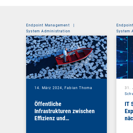
Endpoint Management
|
Endpoin
System Administration
System 
14. März 2024,
Fabian Thoma
31.
Sch
Öffentliche
IT 
Infrastrukturen zwischen
Exp
Effizienz und
näc
Sicherheitsimperativ