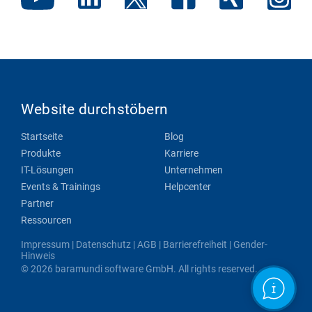
Website durchstöbern
Startseite
Blog
Produkte
Karriere
IT-Lösungen
Unternehmen
Events & Trainings
Helpcenter
Partner
Ressourcen
Impressum
|
Datenschutz
|
AGB
|
Barrierefreiheit
|
Gender-
Hinweis
© 2026 baramundi software GmbH. All rights reserved.