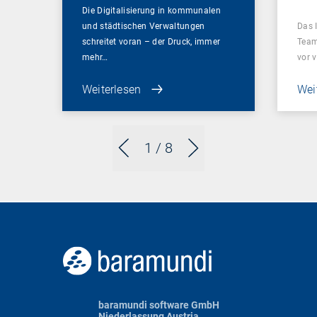
Die Digitalisierung in kommunalen
und städtischen Verwaltungen
Das 
schreitet voran – der Druck, immer
Team
mehr…
vor 
Weiterlesen
Wei
1
/ 8
baramundi software GmbH
Niederlassung Austria