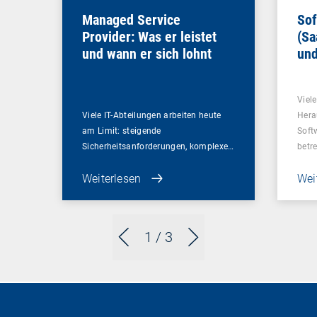
Managed Service
Sof
Provider: Was er leistet
(Sa
und wann er sich lohnt
und
Un
Viel
Viele IT-Abteilungen arbeiten heute
Hera
am Limit: steigende
Soft
Sicherheitsanforderungen, komplexe…
betr
Weiterlesen
Wei
1
/ 3