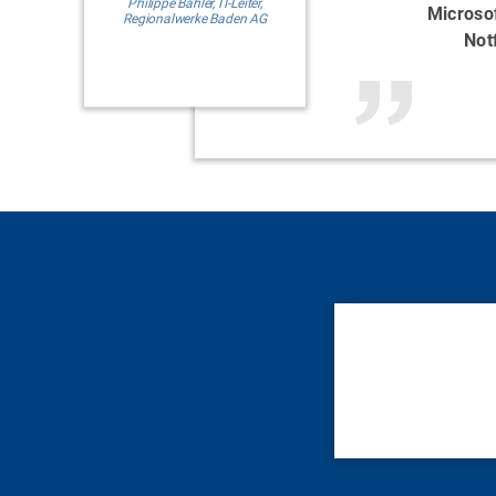
Philippe Bähler, IT-Leiter,
Microso
Regionalwerke Baden AG
Not