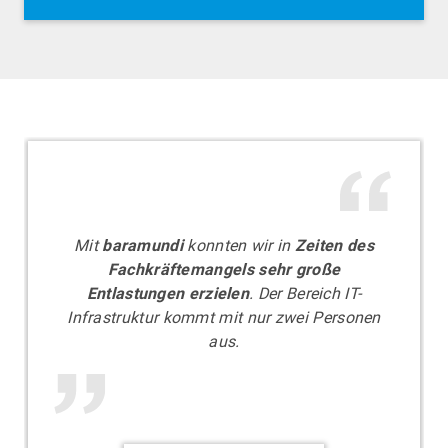
AUGSBURG
Exklusive Führung durch die SoftwareFactory
mit Einblicken in unsere baramundi-Welt
Mit
baramundi
konnten wir in
Zeiten des
Fachkräftemangels sehr große
Entlastungen erzielen
. Der Bereich IT-
Infrastruktur kommt mit nur zwei Personen
aus.
MÜNCHEN