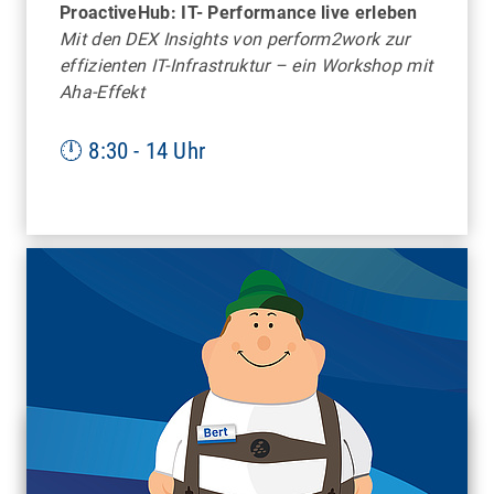
ProactiveHub: IT- Performance live erleben
FRANKFURT
Mit den DEX Insights von perform2work zur
effizienten IT-Infrastruktur – ein Workshop mit
Aha-Effekt
Mobile Work Time
Bitte bei Anmeldung "Rahmenprogramm"
auswählen
🕛 8:30 - 14 Uhr
HAMBURG
Unterwasserwelt des Tropen-Aquariums und