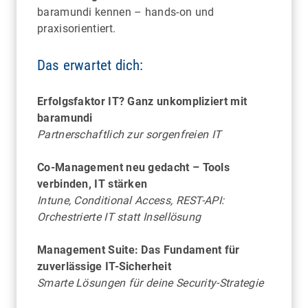
baramundi kennen – hands-on und
praxisorientiert.
Das erwartet dich:
HANNOVER
Erfolgsfaktor IT? Ganz unkompliziert mit
Highlights der Zoowelt: Mit Bootsfahrt,
baramundi
Unterwasserwelt und Blick hinter die Kulissen
Partnerschaftlich zur sorgenfreien IT
Co-Management neu gedacht – Tools
verbinden, IT stärken
Intune, Conditional Access, REST-API:
Orchestrierte IT statt Insellösung
Management Suite: Das Fundament für
zuverlässige IT-Sicherheit
Smarte Lösungen für deine Security-Strategie