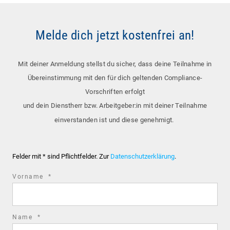
Hinab in 20 Meter Tiefe: Einblick in den Bergbau
unter Tage inkl. Seilfahrtsimulator
Melde dich jetzt kostenfrei an!
Mit deiner Anmeldung stellst du sicher, dass deine Teilnahme in
Übereinstimmung mit den für dich geltenden Compliance-
Vorschriften erfolgt
und dein Dienstherr bzw. Arbeitgeber:in mit deiner Teilnahme
einverstanden ist und diese genehmigt.
KÖLN
Felder mit * sind Pflichtfelder. Zur
Datenschutzerklärung
.
Kölns Geschichte: Von den Goldenen Zwanzigern
required
Vorname
*
bis zu legendären Stadtfiguren
field
required
Name
*
field