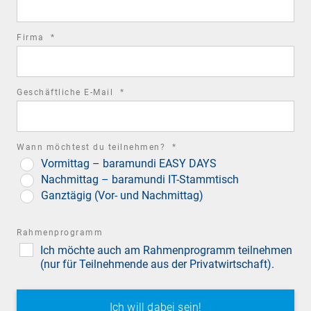
required
Firma
*
field
required
Geschäftliche E-Mail
*
field
STUTTGART
required
Wann möchtest du teilnehmen?
*
Automobile Schätze in denkmalgeschützten
Vormittag – baramundi EASY DAYS
field
Hallen des ehemaligen Landesflughafens
Nachmittag – baramundi IT-Stammtisch
Ganztägig (Vor- und Nachmittag)
Rahmenprogramm
Ich möchte auch am Rahmenprogramm teilnehmen
(nur für Teilnehmende aus der Privatwirtschaft).