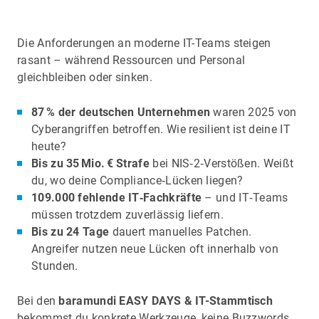
Die Anforderungen an moderne IT-Teams steigen
rasant – während Ressourcen und Personal
gleichbleiben oder sinken.
87 % der deutschen Unternehmen
waren 2025 von
Cyberangriffen betroffen. Wie resilient ist deine IT
heute?
Bis zu 35 Mio. € Strafe
bei NIS‑2‑Verstößen. Weißt
du, wo deine Compliance‑Lücken liegen?
109.000 fehlende IT‑Fachkräfte
– und IT‑Teams
müssen trotzdem zuverlässig liefern.
Bis zu 24 Tage
dauert manuelles Patchen.
Angreifer nutzen neue Lücken oft innerhalb von
Stunden.
Bei den
baramundi EASY DAYS & IT-Stammtisch
bekommst du konkrete Werkzeuge, keine Buzzwords.