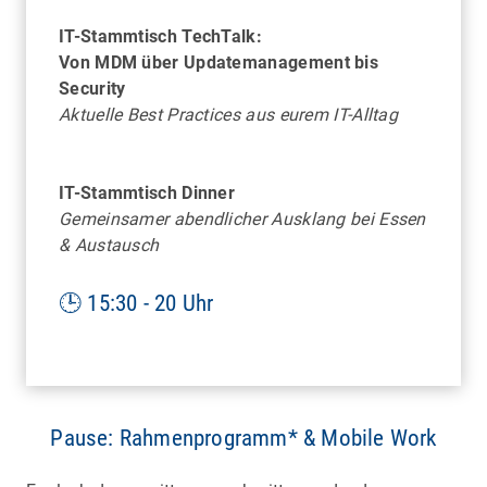
IT-Stammtisch TechTalk:
Von MDM über Updatemanagement bis
Security
Aktuelle Best Practices aus eurem IT-Alltag
DRESDEN
IT-Stammtisch Dinner
Gemeinsamer abendlicher Ausklang bei Essen
Einblick in die 83.000 m² große Erlebniswelt und
& Austausch
in die Endmontage eines vollelektrischen
Volkswagen
🕒 15:30 - 20 Uhr
Pause: Rahmenprogramm* & Mobile Work