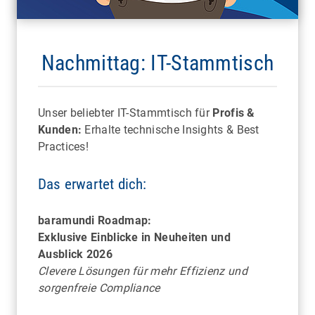
exotische Tiere aus nächster Nähe
Nachmittag: IT-Stammtisch
Unser beliebter IT-Stammtisch für
Profis &
Kunden:
Erhalte technische Insights & Best
Practices!
Das erwartet dich:
BERLIN
baramundi Roadmap:
Kunst der Schokolade erleben – inklusive
Exklusive Einblicke in Neuheiten und
handgefertigter Köstlichkeiten
Ausblick 2026
Clevere Lösungen für mehr Effizienz und
sorgenfreie Compliance