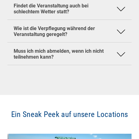
Stammtische finden unabhängig vom Wetter
Kaffeepausen
sowie ein
gemeinsames
Findet die Veranstaltung auch bei
statt.
Mittagessen
.
Da die Plätze bei unseren Veranstaltungen
schlechtem Wetter statt?
Beim baramundi IT-Stammtisch am Nachmittag
begrenzt sind, bitten wir dich, uns bei einer
stehen ebenfalls
Kaffeepausen
sowie ein
Absage so früh wie möglich unter
Wie ist die Verpflegung während der
gemeinsames
Dinner
für dich bereit.
eventmanagement(at)baramundi.com
zu
Veranstaltung geregelt?
informieren. So können wir deinen Platz
gegebenenfalls an jemanden weitergeben, der
Muss ich mich abmelden, wenn ich nicht
noch teilnehmen möchte.
teilnehmen kann?
Ein Sneak Peek auf unsere Locations