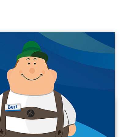
AUGSBURG
n
Exklusive Führung durch die
en des
SoftwareFactory mit Einblicken in
afens
unsere baramundi-Welt