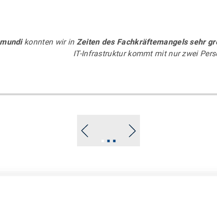
amundi
konnten wir in
Zeiten des Fachkräftemangels sehr gr
IT-Infrastruktur kommt mit nur zwei Per
Go
Go
Go
to
to
to
slide
slide
slide
1
2
3