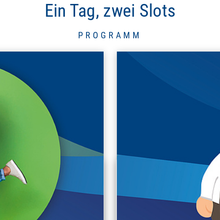
Ein Tag, zwei Slots
PROGRAMM
KÖLN
STUTTGART
eschichte: Von den Goldenen
Automobile Schätze i
zigern bis zu legendären
denkmalgeschützten Hall
Stadtfiguren
ehemaligen Landesflugh