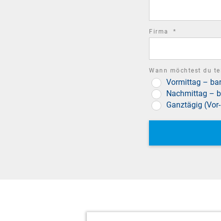
field
required
Firma
*
field
Wann möchtest du t
Vormittag – b
Nachmittag – b
Ganztägig (Vor