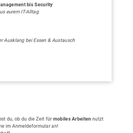
DRESDEN
nagement bis Security
us eurem IT-Alltag
eben –
Einblick in die 83.000 m² große
ter
Erlebniswelt und in die Endmontage
eines vollelektrischen Volkswagen
r Ausklang bei Essen & Austausch
st du, ob du die Zeit für
mobiles Arbeiten
nutzt
hme im Anmeldeformular an!