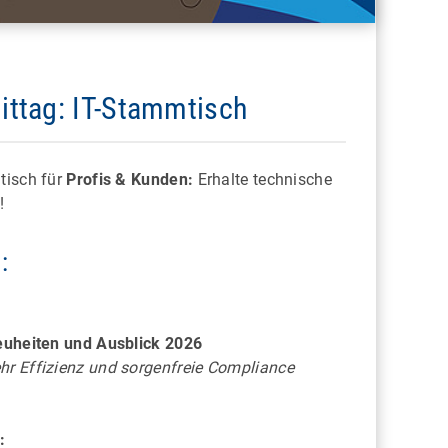
ttag: IT-Stammtisch
HANNOVER
Highlights der Zoowelt: Mit
Bootsfahrt, Unterwasserwelt und
tisch für
Profis & Kunden:
Erhalte technische
ählen
Blick hinter die Kulissen
!
:
Neuheiten und Ausblick 2026
hr Effizienz und sorgenfreie Compliance
: