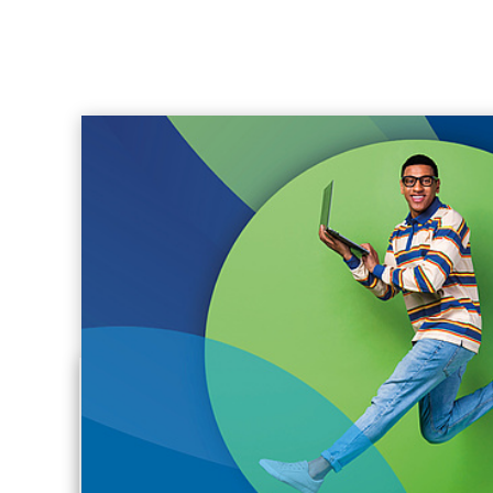
BOCHUM
Hinab in 20 Meter Tiefe: Einblick in
Kölns G
den Bergbau unter Tage inkl.
Zwan
Seilfahrtsimulator