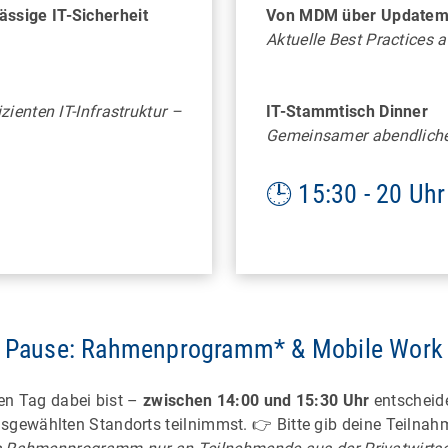
HAMBURG
BERLIN
ssige IT-Sicherheit
Von MDM über Updatema
Aktuelle Best Practices a
erwasserwelt des Tropen-
Kunst der Schokolade erl
ums und exotische Tiere aus
inklusive handgefertig
nächster Nähe
Köstlichkeiten
ienten IT-Infrastruktur –
IT-Stammtisch Dinner
Gemeinsamer abendliche
🕒 15:30 - 20 Uhr
Pause: Rahmenprogramm* & Mobile Work
en Tag dabei bist –
zwischen 14:00 und 15:30 Uhr
entscheide
sgewählten Standorts teilnimmst. 👉 Bitte gib deine Teilna