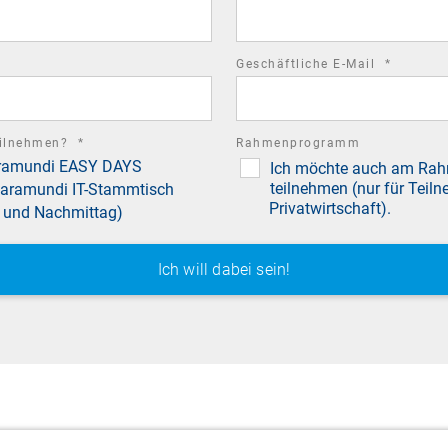
field
required
Geschäftliche E-Mail
*
field
required
eilnehmen?
*
Rahmenprogramm
aramundi EASY DAYS
field
Ich möchte auch am R
teilnehmen (nur für Teil
aramundi IT-Stammtisch
Privatwirtschaft).
- und Nachmittag)