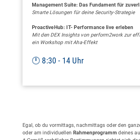
FRANKFURT
Management Suite: Das Fundament für zuverlä
Smarte Lösungen für deine Security-Strategie
Mobile Work Time
Unt
Bitte bei Anmeldung
Aquari
ProactiveHub: IT- Performance live erleben
"Rahmenprogramm" auswählen
Mit den DEX Insights von perform2work zur effiz
ein Workshop mit Aha-Effekt
🕛 8:30 - 14 Uhr
LEIPZIG
Egal, ob du vormittags, nachmittags oder den ganz
Porsche-Fertigung: Zusammenspiel
oder am individuellen
Rahmenprogramm
deines au
von Mensch & Maschine, alle