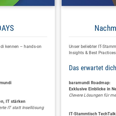
DAYS
Nachmi
HEIDELBERG
FREIBURG
 Rennfeeling bei der Insider-
Mobile Work Time
rung durch das legendäre
Bitte bei Anmeldung
ndi kennen – hands-on
Unser beliebter IT-Stamm
Motodrom
"Rahmenprogramm" ausw
Insights & Best Practices
Das erwartet dich
amundi
baramundi Roadmap:
Exklusive Einblicke in 
Clevere Lösungen für me
n, IT stärken
rte IT statt Insellösung
IT-Stammtisch TechTalk