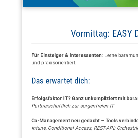
Vormittag: EASY 
MÜNCHEN
Automobile Schätze in den
Echtes
historischen Hallen des
Füh
Für Einsteiger & Interessenten
: Lerne baramu
Bahnausbesserungswerks
und praxisorientiert.
Das erwartet dich:
Erfolgsfaktor IT? Ganz unkompliziert mit bar
Partnerschaftlich zur sorgenfreien IT
Co-Management neu gedacht – Tools verbinde
Intune, Conditional Access, REST-API: Orchestrie