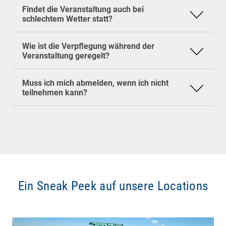
Stammtische finden unabhängig vom Wetter
Kaffeepausen
sowie ein
gemeinsames
Findet die Veranstaltung auch bei
statt.
Mittagessen
.
Da die Plätze bei unseren Veranstaltungen
schlechtem Wetter statt?
Beim baramundi IT-Stammtisch am Nachmittag
begrenzt sind, bitten wir dich, uns bei einer
stehen ebenfalls
Kaffeepausen
sowie ein
Absage so früh wie möglich unter
Wie ist die Verpflegung während der
gemeinsames
Dinner
für dich bereit.
eventmanagement(at)baramundi.com
zu
Veranstaltung geregelt?
informieren. So können wir deinen Platz
gegebenenfalls an jemanden weitergeben, der
Muss ich mich abmelden, wenn ich nicht
noch teilnehmen möchte.
teilnehmen kann?
Ein Sneak Peek auf unsere Locations