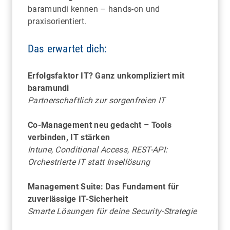
baramundi kennen – hands-on und
praxisorientiert.
Das erwartet dich:
HANNOVER
Erfolgsfaktor IT? Ganz unkompliziert mit
Highlights der Zoowelt: Mit Bootsfahrt,
baramundi
Unterwasserwelt und Blick hinter die Kulissen
Partnerschaftlich zur sorgenfreien IT
Co-Management neu gedacht – Tools
verbinden, IT stärken
Intune, Conditional Access, REST-API:
Orchestrierte IT statt Insellösung
Management Suite: Das Fundament für
zuverlässige IT-Sicherheit
Smarte Lösungen für deine Security-Strategie