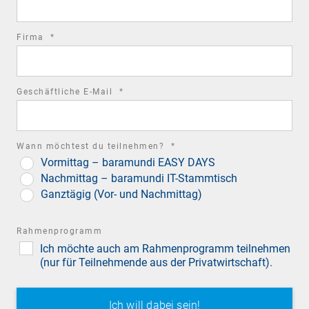
required
Firma
*
field
required
Geschäftliche E-Mail
*
field
STUTTGART
required
Wann möchtest du teilnehmen?
*
Automobile Schätze in denkmalgeschützten
Vormittag – baramundi EASY DAYS
field
Hallen des ehemaligen Landesflughafens
Nachmittag – baramundi IT-Stammtisch
Ganztägig (Vor- und Nachmittag)
Rahmenprogramm
Ich möchte auch am Rahmenprogramm teilnehmen
(nur für Teilnehmende aus der Privatwirtschaft).