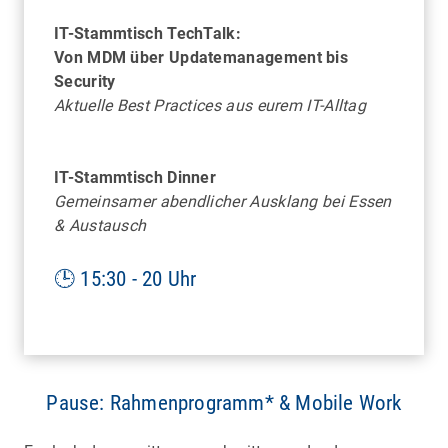
IT-Stammtisch TechTalk:
Von MDM über Updatemanagement bis
Security
Aktuelle Best Practices aus eurem IT-Alltag
DRESDEN
IT-Stammtisch Dinner
Gemeinsamer abendlicher Ausklang bei Essen
Einblick in die 83.000 m² große Erlebniswelt und
& Austausch
in die Endmontage eines vollelektrischen
Volkswagen
🕒 15:30 - 20 Uhr
Pause: Rahmenprogramm* & Mobile Work