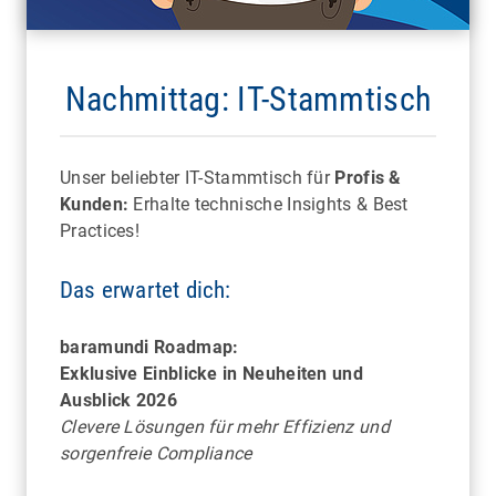
exotische Tiere aus nächster Nähe
Nachmittag: IT-Stammtisch
Unser beliebter IT-Stammtisch für
Profis &
Kunden:
Erhalte technische Insights & Best
Practices!
Das erwartet dich:
BERLIN
baramundi Roadmap:
Kunst der Schokolade erleben – inklusive
Exklusive Einblicke in Neuheiten und
handgefertigter Köstlichkeiten
Ausblick 2026
Clevere Lösungen für mehr Effizienz und
sorgenfreie Compliance