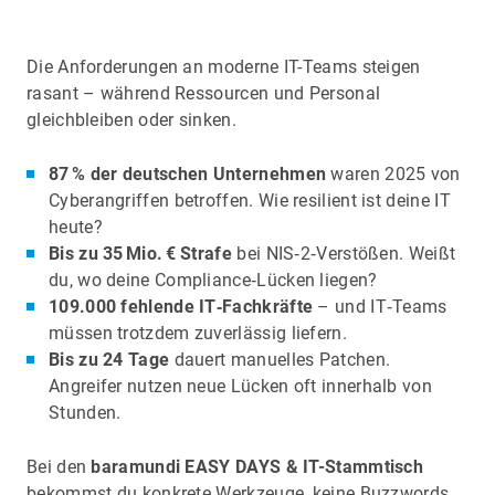
Die Anforderungen an moderne IT-Teams steigen
rasant – während Ressourcen und Personal
gleichbleiben oder sinken.
87 % der deutschen Unternehmen
waren 2025 von
Cyberangriffen betroffen. Wie resilient ist deine IT
heute?
Bis zu 35 Mio. € Strafe
bei NIS‑2‑Verstößen. Weißt
du, wo deine Compliance‑Lücken liegen?
109.000 fehlende IT‑Fachkräfte
– und IT‑Teams
müssen trotzdem zuverlässig liefern.
Bis zu 24 Tage
dauert manuelles Patchen.
Angreifer nutzen neue Lücken oft innerhalb von
Stunden.
Bei den
baramundi EASY DAYS & IT-Stammtisch
bekommst du konkrete Werkzeuge, keine Buzzwords.