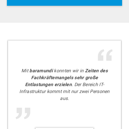
AUGSBURG
Exklusive Führung durch die SoftwareFactory
mit Einblicken in unsere baramundi-Welt
Mit
baramundi
konnten wir in
Zeiten des
Fachkräftemangels sehr große
Entlastungen erzielen
. Der Bereich IT-
Infrastruktur kommt mit nur zwei Personen
aus.
MÜNCHEN