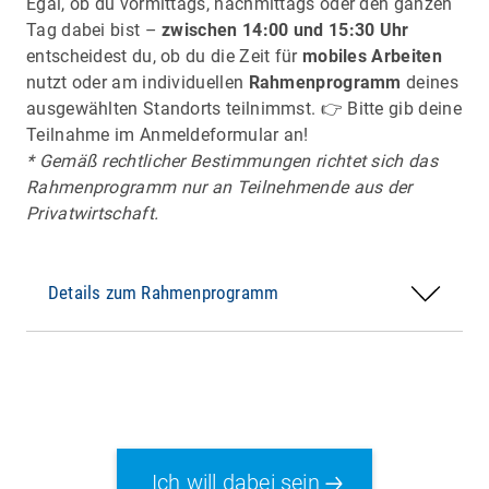
Egal, ob du vormittags, nachmittags oder den ganzen
Tag dabei bist –
zwischen 14:00 und 15:30 Uhr
entscheidest du, ob du die Zeit für
mobiles Arbeiten
nutzt oder am individuellen
Rahmenprogramm
deines
ausgewählten Standorts teilnimmst. 👉 Bitte gib deine
LEIPZIG
Teilnahme im Anmeldeformular an!
* Gemäß rechtlicher Bestimmungen richtet sich das
Porsche-Fertigung: Zusammenspiel von Mensch
Rahmenprogramm nur an Teilnehmende aus der
& Maschine, alle Produktionsschritte eines
Privatwirtschaft.
Fahrzeugs
Details zum Rahmenprogramm
Ich will dabei sein