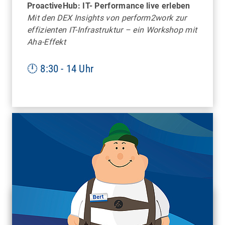
ProactiveHub: IT- Performance live erleben
FRANKFURT
Mit den DEX Insights von perform2work zur
effizienten IT-Infrastruktur – ein Workshop mit
Aha-Effekt
Mobile Work Time
Bitte bei Anmeldung "Rahmenprogramm"
auswählen
🕛 8:30 - 14 Uhr
HAMBURG
Unterwasserwelt des Tropen-Aquariums und