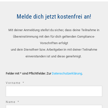
Hinab in 20 Meter Tiefe: Einblick in den Bergbau
unter Tage inkl. Seilfahrtsimulator
Melde dich jetzt kostenfrei an!
Mit deiner Anmeldung stellst du sicher, dass deine Teilnahme in
Übereinstimmung mit den für dich geltenden Compliance-
Vorschriften erfolgt
und dein Dienstherr bzw. Arbeitgeber:in mit deiner Teilnahme
einverstanden ist und diese genehmigt.
KÖLN
Felder mit * sind Pflichtfelder. Zur
Datenschutzerklärung
.
Kölns Geschichte: Von den Goldenen Zwanzigern
required
Vorname
*
bis zu legendären Stadtfiguren
field
required
Name
*
field