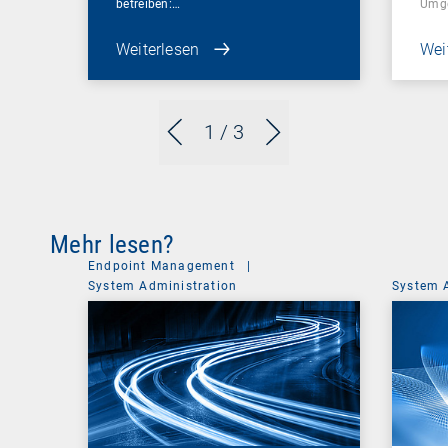
betreiben:…
Umg
Weiterlesen
Wei
1
/ 3
Mehr lesen?
Endpoint Management
|
System Administration
System 