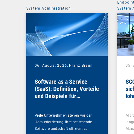
Endpoin
System Administration
System 
06. August 2026,
Franz Braun
05.
Software as a Service
SCC
(SaaS): Definition, Vorteile
sic
und Beispiele für
loh
Unternehmen
Viele Unternehmen stehen vor der
Micr
Herausforderung, ihre bestehende
lang
Softwarelandschaft effizient zu
Mana