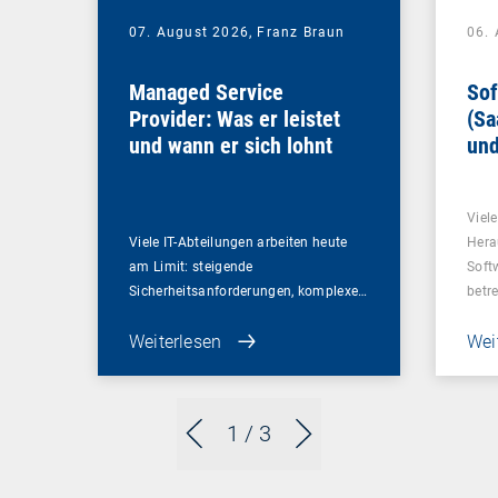
07. August 2026,
Franz Braun
06.
Managed Service
Sof
Provider: Was er leistet
(Sa
und wann er sich lohnt
und
Un
Viel
Viele IT-Abteilungen arbeiten heute
Hera
am Limit: steigende
Soft
Sicherheitsanforderungen, komplexe…
betr
Weiterlesen
Wei
1
/ 3