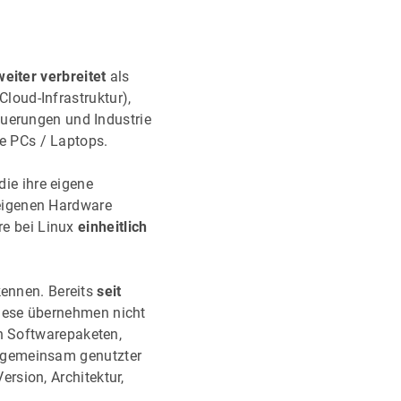
weiter verbreitet
als
Cloud-Infrastruktur),
euerungen und Industrie
e PCs / Laptops.
 die ihre eigene
r eigenen Hardware
re bei Linux
einheitlich
kennen. Bereits
seit
iese übernehmen nicht
 Softwarepaketen,
gemeinsam genutzter
ersion, Architektur,