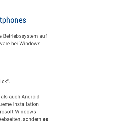
tphones
e Betriebssystem auf
tware bei Windows
lick“.
 als auch Android
ueme Installation
crosoft Windows
Webseiten, sondern
es