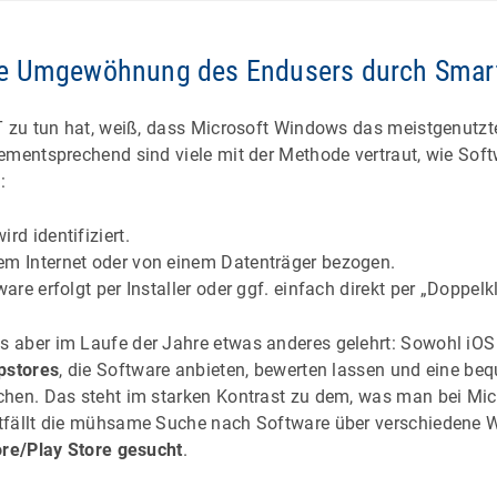
e Umgewöhnung des Endusers durch Smar
T zu tun hat, weiß, dass Microsoft Windows das meistgenutzt
ementsprechend sind viele mit der Methode vertraut, wie Sof
d:
rd identifiziert.
em Internet oder von einem Datenträger bezogen.
ware erfolgt per Installer oder ggf. einfach direkt per „Doppelk
 aber im Laufe der Jahre etwas anderes gelehrt: Sowohl iOS
pstores
, die Software anbieten, bewerten lassen und eine beq
chen. Das steht im starken Kontrast zu dem, was man bei Mi
tfällt die mühsame Suche nach Software über verschiedene 
ore/Play Store gesucht
.