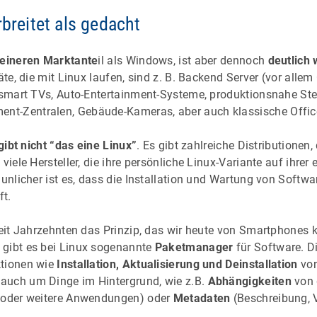
rbreitet als gedacht
leineren Marktante
il als Windows, ist aber dennoch
deutlich 
äte, die mit Linux laufen, sind z. B. Backend Server (vor allem 
, smart TVs, Auto-Entertainment-Systeme, produktionsnahe St
t-Zentralen, Gebäude-Kameras, aber auch klassische Offic
gibt nicht “das eine Linux”
. Es gibt zahlreiche Distributionen,
 viele Hersteller, die ihre persönliche Linux-Variante auf ihre
aunlicher ist es, dass die Installation und Wartung von Softwa
ft.
seit Jahrzehnten das Prinzip, das wir heute von Smartphones 
gibt es bei Linux sogenannte
Paketmanager
für Software. D
ktionen wie
Installation, Aktualisierung und Deinstallation
von
auch um Dinge im Hintergrund, wie z.B.
Abhängigkeiten
von 
n oder weitere Anwendungen) oder
Metadaten
(Beschreibung, V