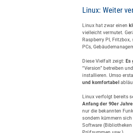
Linux: Weiter ve
Linux hat zwar einen
k
vielleicht vermutet. Ger
Raspberry PI, Fritzbox
PCs, Gebäudemanagemen
Diese Vielfalt zeigt:
Es 
“Version” betreiben und
installieren. Umso erst
und komfortabel
abläu
Linux verfolgt bereits 
Anfang der 90er Jahre
nur die bekannten Fun
sondern kümmern sich 
Software (Bibliotheke
Prüfsummen usw.).