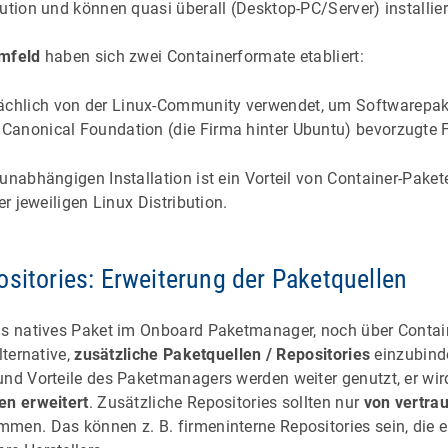
ution und können quasi überall (Desktop-PC/Server) installie
umfeld
haben sich zwei Containerformate etabliert:
ächlich von der Linux-Community verwendet, um Softwarepak
 Canonical Foundation (die Firma hinter Ubuntu) bevorzugte
unabhängigen Installation ist ein Vorteil von Container-Pakete
er jeweiligen Linux Distribution.
ositories: Erweiterung der Paketquellen
als natives Paket im Onboard Paketmanager, noch über Conta
lternative,
zusätzliche Paketquellen / Repositories
einzubind
und Vorteile des Paketmanagers werden weiter genutzt, er wi
en erweitert
. Zusätzliche Repositories sollten nur
von vertra
men. Das können z. B. firmeninterne Repositories sein, die e