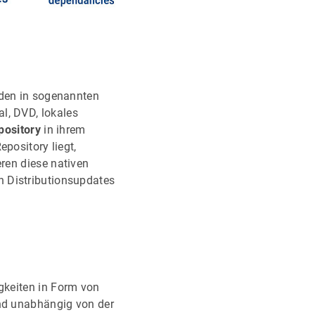
rden in sogenannten
al, DVD, lokales
pository
in ihrem
pository liegt,
eren diese nativen
n Distributionsupdates
igkeiten in Form von
ind unabhängig von der