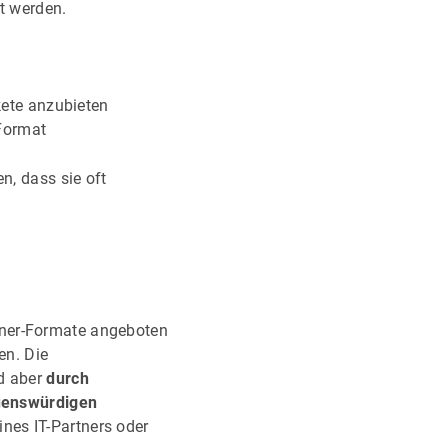
rt werden.
ete anzubieten
 Format
n, dass sie oft
iner-Formate angeboten
en. Die
rd aber
durch
uenswürdigen
ines IT-Partners oder