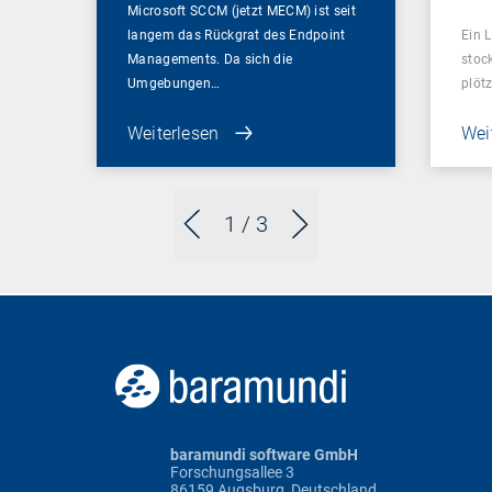
Microsoft SCCM (jetzt MECM) ist seit
langem das Rückgrat des Endpoint
Ein L
Managements. Da sich die
stoc
Umgebungen…
plötz
Weiterlesen
Wei
1
/ 3
baramundi software GmbH
Forschungsallee 3
86159 Augsburg, Deutschland