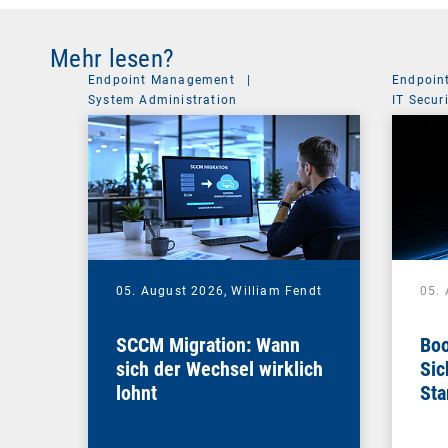
Mehr lesen?
Endpoint Management
|
Endpoin
System Administration
IT Secur
05. August 2026,
William Fendt
05.
SCCM Migration: Wann
Boo
sich der Wechsel wirklich
Sic
lohnt
Sta
ent