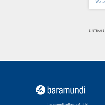
Weite
EINTRÄG
baramundi software GmbH