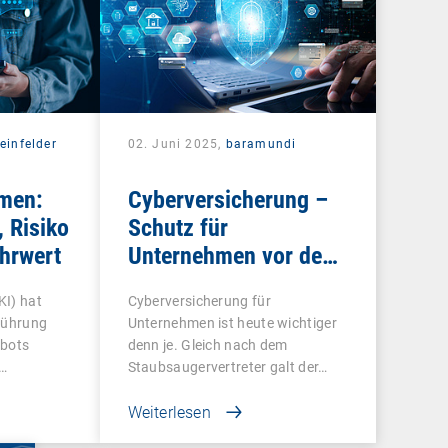
einfelder
02. Juni 2025,
baramundi
hmen:
Cyberversicherung –
 Risiko
Schutz für
hrwert
Unternehmen vor dem
Schaden
KI) hat
Cyberversicherung für
nführung
Unternehmen ist heute wichtiger
tbots
denn je. Gleich nach dem
…
Staubsaugervertreter galt der…
Weiterlesen