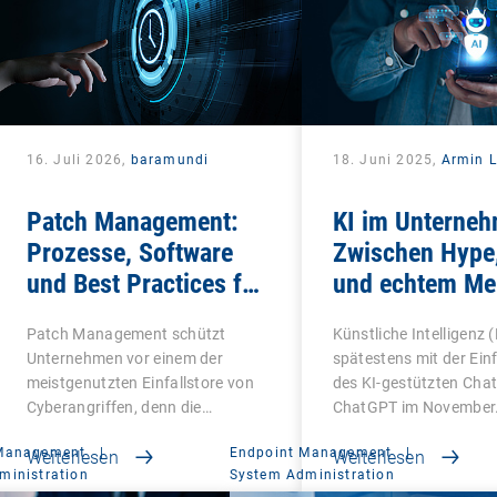
16. Juli 2026,
baramundi
18. Juni 2025,
Armin L
Patch Management:
KI im Unterne
Prozesse, Software
Zwischen Hype,
und Best Practices für
und echtem Me
IT-Teams
Patch Management schützt
Künstliche Intelligenz (
Unternehmen vor einem der
spätestens mit der Ei
meistgenutzten Einfallstore von
des KI-gestützten Cha
Cyberangriffen, denn die…
ChatGPT im November
 Management
|
Endpoint Management
|
Weiterlesen
Weiterlesen
ministration
System Administration