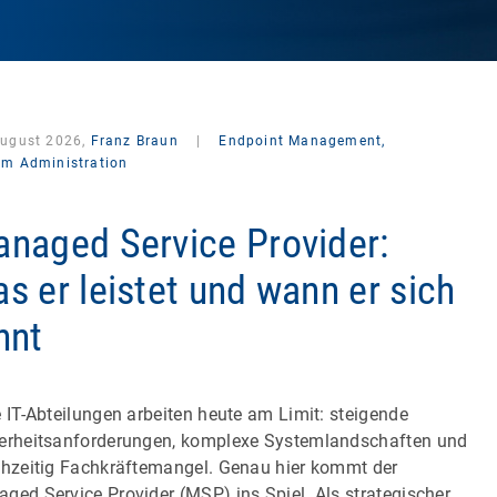
August 2026,
Franz Braun
|
Endpoint Management,
em Administration
naged Service Provider:
s er leistet und wann er sich
hnt
e IT-Abteilungen arbeiten heute am Limit: steigende
erheitsanforderungen, komplexe Systemlandschaften und
chzeitig Fachkräftemangel. Genau hier kommt der
ged Service Provider (MSP) ins Spiel. Als strategischer