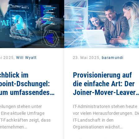
ai 2025,
Will Wyatt
23. Mai 2025,
baramundi
hblick im
Provisionierung auf
point-Dschungel:
die einfache Art: Der
um umfassendes
Joiner-Mover-Leaver-
 heute wichtiger
Prozess
eilungen stehen unter
IT-Administratoren stehen heute
denn je
 Eine aktuelle Umfrage
vor vielen Herausforderungen. Di
IT-Fachkräften zeigt, dass
IT-Landschaft in den
 Unternehmen…
Organisationen wächst…