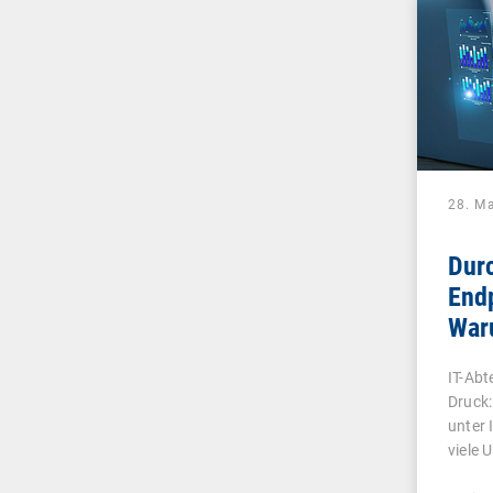
28. M
Durc
End
War
UEM
IT-Abt
ist 
Druck:
unter 
viele