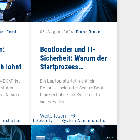
iam Fendt
05. August 2026,
Franz Braun
n:
Bootloader und IT-
Sicherheit: Warum der
h lohnt
Startprozess
entscheidend ist
 MECM) ist
Ein Laptop startet nicht, ein
rat des
Rollout stockt oder Secure Boot
. Da sich
blockiert plötzlich Systeme. In
vielen Fällen…
Weiterlesen
nistration
IT Security
|
System Administration