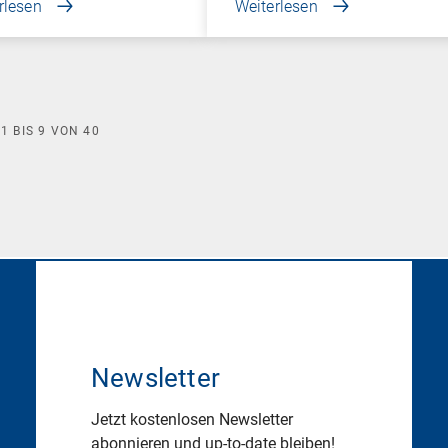
rlesen
Weiterlesen
E
1
BIS
9
VON
40
Newsletter
Jetzt kostenlosen Newsletter
abonnieren und up-to-date bleiben!