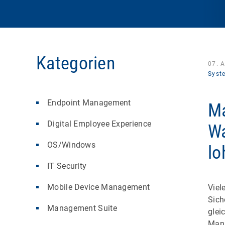
Kategorien
07. 
Syst
Endpoint Management
Ma
Digital Employee Experience
Wa
OS/Windows
lo
IT Security
Mobile Device Management
Viel
Sich
Management Suite
glei
Mana