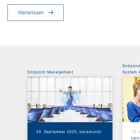
Weiterlesen
Endpoin
Endpoint Management
System 
29. September 2020,
baramundi
15.
Lein