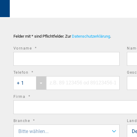
Felder mit * sind Pflichtfelder. Zur
Datenschutzerklärung
.
required
Vorname
*
Na
field
required
Telefon
*
Gesc
Phone
Phone
field
+ 1
country
number
code
required
Firma
*
field
required
Branche
*
Lan
field
Bitte wählen...
De