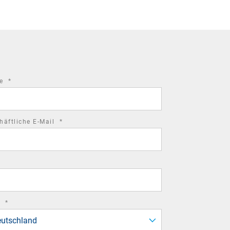
required
me
*
field
required
häftliche E-Mail
*
field
required
d
*
field
utschland