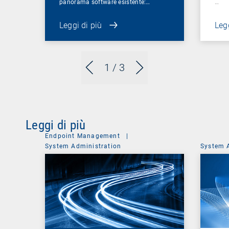
panorama software esistente:…
…
Leggi di più
Legg
1
/ 3
Leggi di più
Endpoint Management
|
System Administration
System 