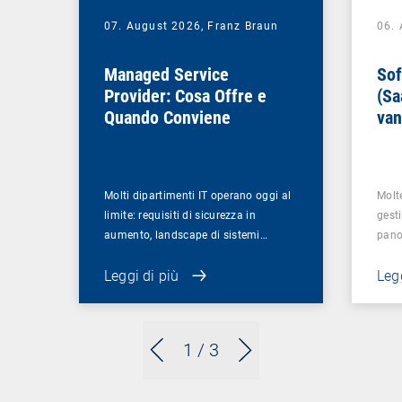
07. August 2026,
Franz Braun
06.
Managed Service
Sof
Provider: Cosa Offre e
(Sa
Quando Conviene
van
azi
Molti dipartimenti IT operano oggi al
Molt
limite: requisiti di sicurezza in
gesti
aumento, landscape di sistemi…
pano
Leggi di più
Legg
1
/ 3