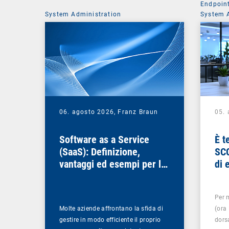
Endpoin
System Administration
System 
06. agosto 2026,
Franz Braun
05.
Software as a Service
È t
(SaaS): Definizione,
SCC
vantaggi ed esempi per le
di 
aziende
Per 
Molte aziende affrontano la sfida di
(ora
gestire in modo efficiente il proprio
dorsa