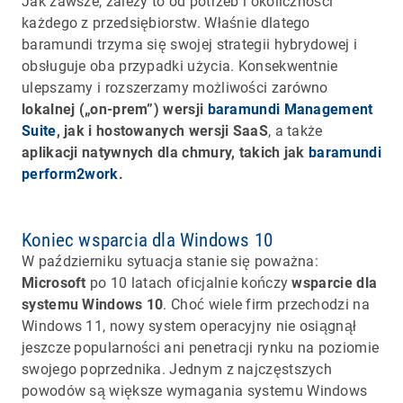
Jak zawsze, zależy to od potrzeb i okoliczności
każdego z przedsiębiorstw. Właśnie dlatego
baramundi trzyma się swojej strategii hybrydowej i
obsługuje oba przypadki użycia. Konsekwentnie
ulepszamy i rozszerzamy możliwości zarówno
lokalnej („on-prem”) wersji
baramundi Management
Suite
, jak i hostowanych wersji SaaS
, a także
aplikacji natywnych dla chmury, takich jak
baramundi
perform2work
.
Koniec wsparcia dla Windows 10
W październiku sytuacja stanie się poważna:
Microsoft
po 10 latach oficjalnie kończy
wsparcie dla
systemu Windows 10
. Choć wiele firm przechodzi na
Windows 11, nowy system operacyjny nie osiągnął
jeszcze popularności ani penetracji rynku na poziomie
swojego poprzednika. Jednym z najczęstszych
powodów są większe wymagania systemu Windows