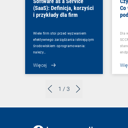
Software as a Service
Czy
(SaaS): Definicja, korzyści
Co 
i przykłady dla firm
pod
zmi
Wiele firm stoi przed wyzwaniem
Dla 
efektywnego zarządzania istniejącym
SCCM
środowiskiem oprogramowania:
stan
należy…
endp
Więcej
Wię
1
/ 3