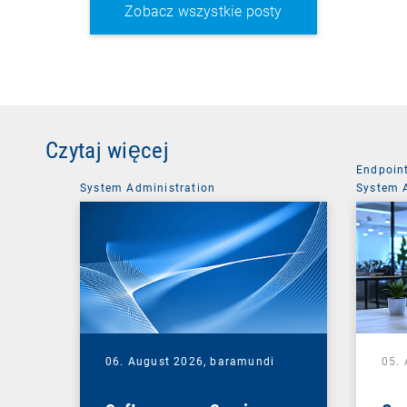
Zobacz wszystkie posty
Czytaj więcej
Endpoin
System Administration
System 
06. August 2026,
baramundi
05.