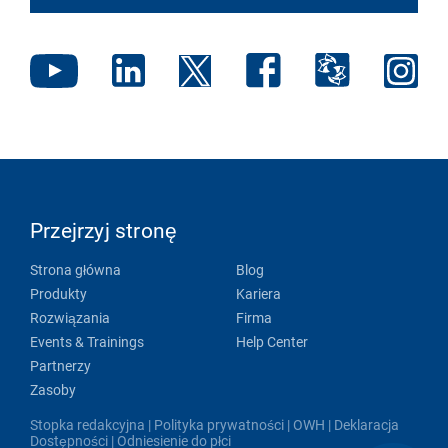
Przejrzyj stronę
Strona główna
Blog
Produkty
Kariera
Rozwiązania
Firma
Events & Trainings
Help Center
Partnerzy
Zasoby
Stopka redakcyjna
|
Polityka prywatności
|
OWH
|
Deklaracja
Dostępności
|
Odniesienie do płci