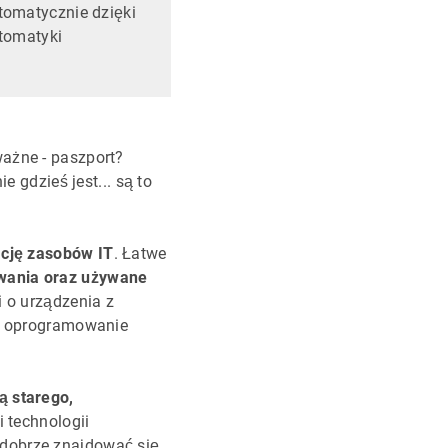
tomatycznie dzięki
tomatyki
ażne - paszport?
gdzieś jest... są to
cję zasobów IT
. Łatwe
wania oraz używane
i o urządzenia z
ła oprogramowanie
ą starego,
 technologii
 dobrze znajdować się