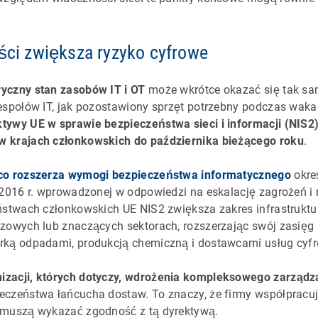
ości zwiększa ryzyko cyfrowe
yczny stan zasobów IT i OT
może wkrótce okazać się tak sam
espołów IT, jak pozostawiony sprzęt potrzebny podczas wakacj
tywy UE w sprawie bezpieczeństwa sieci i informacji (NIS2
 krajach członkowskich do października bieżącego roku
.
co rozszerza wymogi bezpieczeństwa informatycznego
okre
 2016 r. wprowadzonej w odpowiedzi na eskalację zagrożeń i 
ństwach członkowskich UE NIS2 zwiększa zakres infrastruktur
zowych lub znaczących sektorach, rozszerzając swój zasięg 
rką odpadami, produkcją chemiczną i dostawcami usług cyf
zacji, których dotyczy, wdrożenia kompleksowego zarządz
ieczeństwa łańcucha dostaw. To znaczy, że firmy współpracu
 muszą wykazać zgodność z tą dyrektywą.