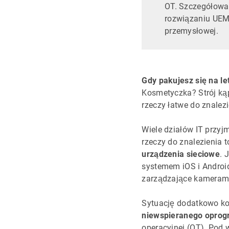
OT. Szczegółowa
rozwiązaniu UEM
przemysłowej.
Gdy pakujesz się na le
Kosmetyczka? Strój ką
rzeczy łatwe do znalezi
Wiele działów IT przyj
rzeczy do znalezienia 
urządzenia sieciowe
. 
systemem iOS i Android
zarządzające kamerami
Sytuację dodatkowo kom
niewspieranego opro
operacyjnej (OT). Pod