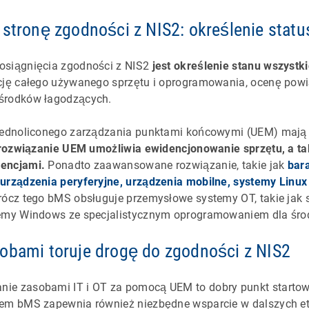
 stronę zgodności z NIS2: określenie statu
osiągnięcia zgodności z NIS2
jest określenie stanu wszystk
ację całego używanego sprzętu i oprogramowania, ocenę pow
środków łagodzących.
ujednoliconego zarządzania punktami końcowymi (UEM) mają
 rozwiązanie UEM umożliwia ewidencjonowanie sprzętu, a t
cencjami.
Ponadto zaawansowane rozwiązanie, takie jak
bar
urządzenia peryferyjne, urządzenia mobilne, systemy Linux
rócz tego bMS obsługuje przemysłowe systemy OT, takie jak 
temy Windows ze specjalistycznym oprogramowaniem dla śro
obami toruje drogę do zgodności z NIS2
ie zasobami IT i OT za pomocą UEM to dobry punkt starto
tem bMS zapewnia również niezbędne wsparcie w dalszych et