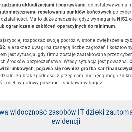
ządzaniu aktualizacjami i poprawkami
, odinstalowywaniu n
automatycznemu resetowaniu punktów końcowych
po cyber
działalności. Ma to duże znaczenie, gdyż wymagania
NIS2 o
lub ograniczanie zakłóceń operacyjnych do minimum
.
najszybciej rozpocząć swoją podróż w stronę zwiększenia c
IS2
, ale także z uwagi na rosnącą liczbę zagrożeń i kosztow
em jest sytuacja, gdy firma zostaje zaatakowana przez cybe
ych środków bezpieczeństwa. Wtedy sytuacja jest poważna.
O
 wizerunkowych, pojawia się również groźba kar finansowyc
zialni za brak zgodności z przepisami nie będą mogli znikn
eśli mieliby gotowy paszport i spakowany bagaż.
wa widoczność zasobów IT dzięki zautom
ewidencji