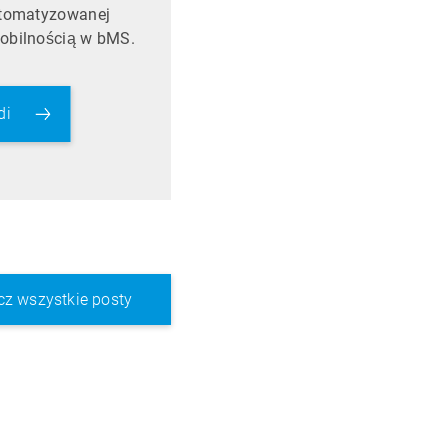
utomatyzowanej
mobilnością w bMS.
di
z wszystkie posty