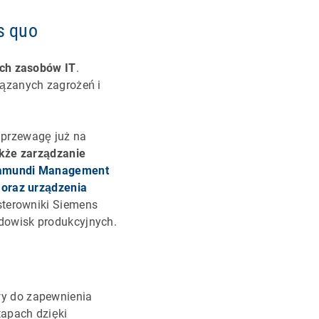
s quo
ich zasobów IT
.
iązanych zagrożeń i
 przewagę już na
akże zarządzanie
amundi Management
 oraz urządzenia
sterowniki Siemens
dowisk produkcyjnych.
wy do zapewnienia
apach dzięki