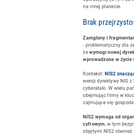
na innej planecie.
Brak przejrzyst
Zamglony i fragmentar
- problematyczny dla z
że
wymogi nowej dyrek
wprowadzone w życie w
Kontekst:
NIS2 znaczą
wersji dyrektywy NIS z
cyberataki. W wielu pa
obejmując firmy w kluc
zajmujące się gospoda
NIS2 wymaga od organi
cyfrowym
, w tym bezp
objętymi NIS2 również