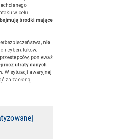
iechcianego
ataku w celu
bejmują środki mające
yberbezpieczeństwa,
nie
nych cyberataków.
rprzestępców, ponieważ
prócz utraty danych
h
. W sytuacji awaryjnej
ąć za zasłoną
atyzowanej