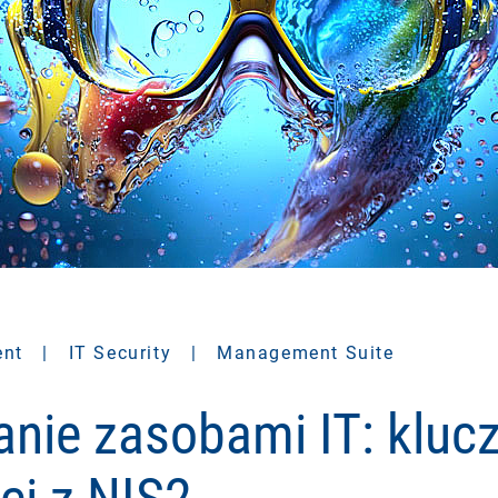
ent
|
IT Security
|
Management Suite
nie zasobami IT: kluc