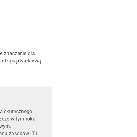
e znaczenie dla
hodzącą dyrektywą
la skutecznego
szcze w tym roku.
owym.
tanu zasobów IT i