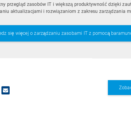
tny przegląd zasobów IT i większą produktywność dzięki za
zaniu aktualizacjami i rozwiązaniom z zakresu zarządzania 
edz się więcej o zarządzaniu zasobami IT z pomocą baramun
Zobac