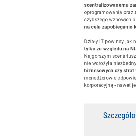
scentralizowanemu zar
oprogramowania oraz
szybszego wznowienia 
na celu zapobieganie 
Działy IT powinny jak 
tylko ze względu na N
Najgorszym scenariusz
nie wdrożyła niezbędn
biznesowych czy strat
menedżerowie odpowied
korporacyjną - nawet j
Szczegóło