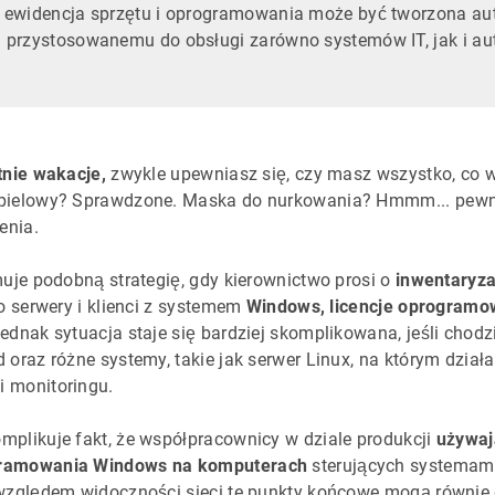
 ewidencja sprzętu i oprogramowania może być tworzona au
 przystosowanemu do obsługi zarówno systemów IT, jak i au
tnie wakacje,
zwykle upewniasz się, czy masz wszystko, co w
pielowy? Sprawdzone. Maska do nurkowania? Hmmm... pewnie 
enia.
muje podobną strategię, gdy kierownictwo prosi o
inwentaryza
to serwery i klienci z systemem
Windows, licencje oprogramo
Jednak sytuacja staje się bardziej skomplikowana, jeśli chodz
 oraz różne systemy, takie jak serwer Linux, na którym dzia
 monitoringu.
plikuje fakt, że współpracownicy w dziale produkcji
używaj
gramowania Windows na komputerach
sterujących systemami
 względem widoczności sieci te punkty końcowe mogą równie