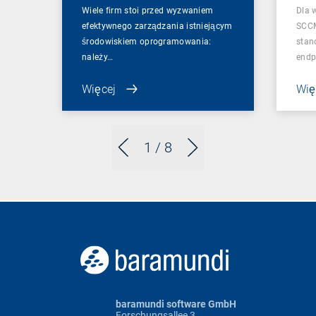
Wiele firm stoi przed wyzwaniem
Dla 
efektywnego zarządzania istniejącym
SCCM
środowiskiem oprogramowania:
stan
należy…
endp
Więcej
Wię
1
/ 8
baramundi software GmbH
Forschungsallee 3