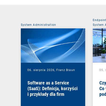
Endpoin
System Administration
System 
06. sierpnia 2026,
Franz Braun
05. 
Software as a Service
Czy
(SaaS): Definicja, korzyści
Co 
i przykłady dla firm
pod
zmi