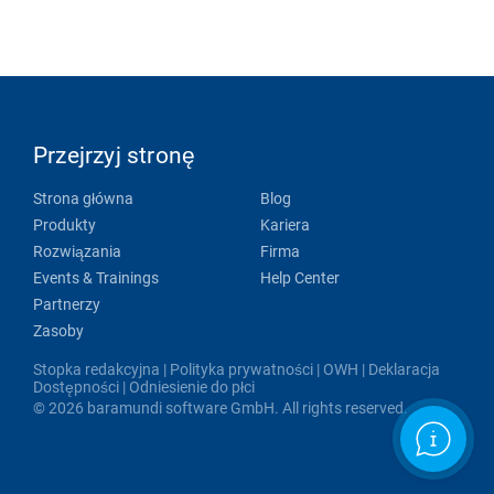
Przejrzyj stronę
Strona główna
Blog
Produkty
Kariera
Rozwiązania
Firma
Events & Trainings
Help Center
Partnerzy
Zasoby
Stopka redakcyjna
|
Polityka prywatności
|
OWH
|
Deklaracja
Dostępności
|
Odniesienie do płci
© 2026 baramundi software GmbH. All rights reserved.