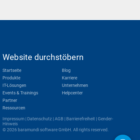
Website durchstöbern
Startseite
Blog
Produkte
Karriere
IT-Lösungen
Unternehmen
Events & Trainings
Helpcenter
Partner
Ressourcen
Impressum
|
Datenschutz
|
AGB
|
Barrierefreiheit
|
Gender-
Hinweis
© 2026 baramundi software GmbH. All rights reserved.