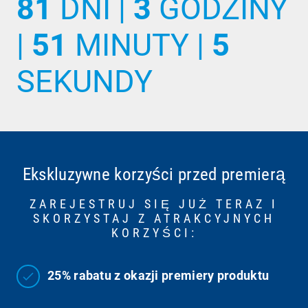
81
DNI |
3
GODZINY
|
51
MINUTY |
4
SEKUNDY
Ekskluzywne korzyści przed premierą
ZAREJESTRUJ SIĘ JUŻ TERAZ I
SKORZYSTAJ Z ATRAKCYJNYCH
KORZYŚCI:
25% rabatu z okazji premiery produktu