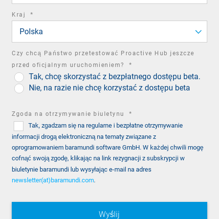
required
Kraj
*
field
Polska
Czy chcą Państwo przetestować Proactive Hub jeszcze
required
przed oficjalnym uruchomieniem?
*
Tak, chcę skorzystać z bezpłatnego dostępu beta.
field
Nie, na razie nie chcę korzystać z dostępu beta
required
Zgoda na otrzymywanie biuletynu
*
Tak, zgadzam się na regularne i bezpłatne otrzymywanie
field
informacji drogą elektroniczną na tematy związane z
oprogramowaniem baramundi software GmbH. W każdej chwili mogę
cofnąć swoją zgodę, klikając na link rezygnacji z subskrypcji w
biuletynie baramundi lub wysyłając e-mail na adres
newsletter(at)baramundi.com
.