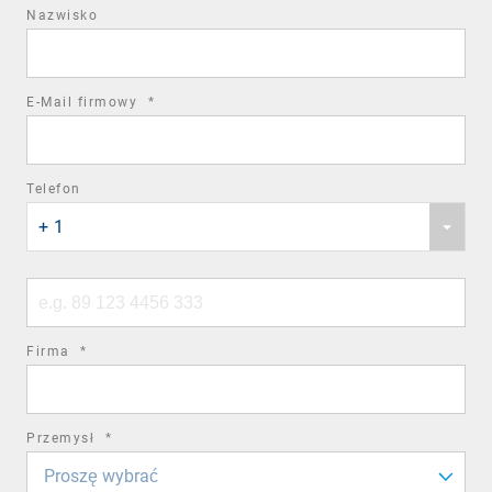
Nazwisko
required
E-Mail firmowy
*
field
Telefon
Phone
+ 1
country
code
Phone
number
required
Firma
*
field
required
Przemysł
*
field
Proszę wybrać