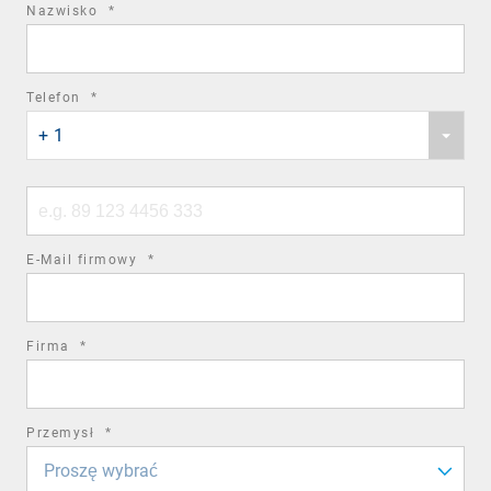
required
Nazwisko
*
field
required
Telefon
*
Phone
field
+ 1
country
code
Phone
number
required
E-Mail firmowy
*
field
required
Firma
*
field
required
Przemysł
*
field
Proszę wybrać