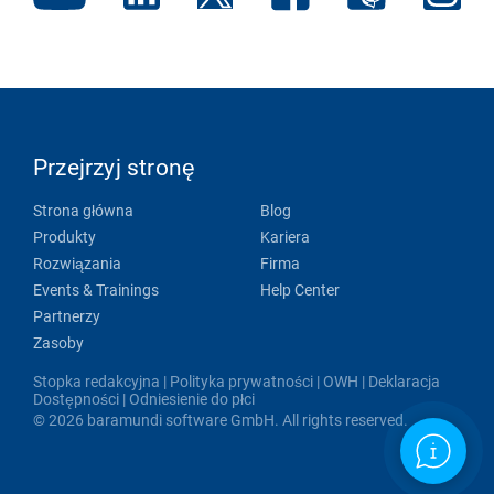
Przejrzyj stronę
Strona główna
Blog
Produkty
Kariera
Rozwiązania
Firma
Events & Trainings
Help Center
Partnerzy
Zasoby
Stopka redakcyjna
|
Polityka prywatności
|
OWH
|
Deklaracja
Dostępności
|
Odniesienie do płci
© 2026 baramundi software GmbH. All rights reserved.