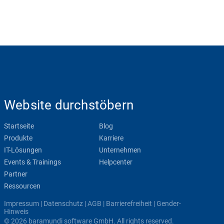
Website durchstöbern
Startseite
Blog
Produkte
Karriere
IT-Lösungen
Unternehmen
Events & Trainings
Helpcenter
Partner
Ressourcen
Impressum
|
Datenschutz
|
AGB
|
Barrierefreiheit
|
Gender-
Hinweis
© 2026 baramundi software GmbH. All rights reserved.