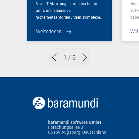
Viele IT-Abteilungen arbeiten heute
Hera
am Limit: steigende
Soft
Sicherheitsanforderungen, komplexe…
betr
Weiterlesen
Wei
1
/ 3
baramundi software GmbH
Forschungsallee 3
86159 Augsburg, Deutschland