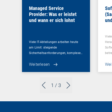
Managed Service
Sof
Provider: Was er leistet
(Sa
und wann er sich lohnt
und
Un
Viel
Viele IT-Abteilungen arbeiten heute
Hera
am Limit: steigende
Soft
Sicherheitsanforderungen, komplexe…
betr
Weiterlesen
Wei
1
/ 3