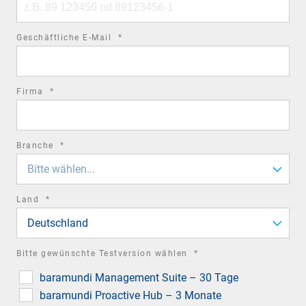
number
required
Geschäftliche E-Mail
*
field
required
Firma
*
field
required
Branche
*
field
Bitte wählen...
required
Land
*
field
Deutschland
required
Bitte gewünschte Testversion wählen
*
field
baramundi Management Suite – 30 Tage
baramundi Proactive Hub – 3 Monate