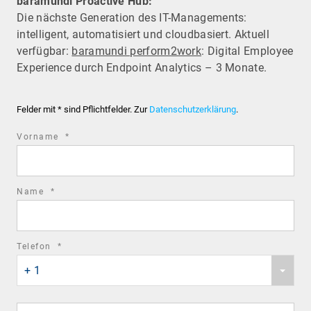
baramundi Proactive Hub:
Die nächste Generation des IT-Managements:
intelligent, automatisiert und cloudbasiert. Aktuell
verfügbar:
baramundi perform2work
: Digital Employee
Experience durch Endpoint Analytics – 3 Monate.
Felder mit * sind Pflichtfelder. Zur
Datenschutzerklärung
.
required
Vorname
*
field
required
Name
*
field
required
Telefon
*
Phone
field
+ 1
country
code
Phone