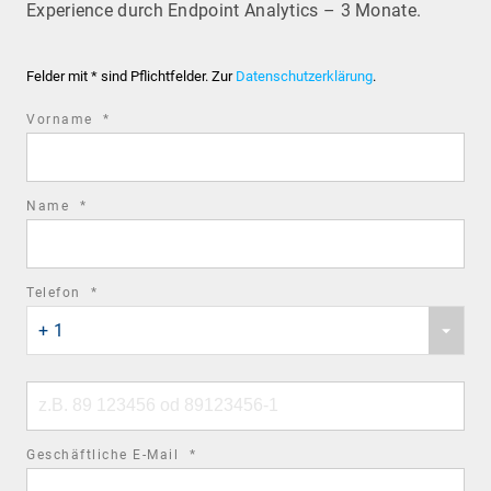
Experience durch Endpoint Analytics – 3 Monate.
Felder mit * sind Pflichtfelder. Zur
Datenschutzerklärung
.
required
Vorname
*
field
required
Name
*
field
required
Telefon
*
Phone
field
+ 1
country
code
Phone
number
required
Geschäftliche E-Mail
*
field