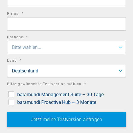
required
Firma
*
field
required
Branche
*
field
Bitte wählen...
required
Land
*
field
Deutschland
required
Bitte gewünschte Testversion wählen
*
field
baramundi Management Suite – 30 Tage
baramundi Proactive Hub – 3 Monate