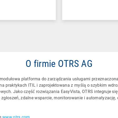
O firmie OTRS AG
o modułowa platforma do zarządzania usługami przeznaczona 
ta na praktykach ITIL i zaprojektowana z myślą o szybkim wd
sowych. Jako część rozwiązania EasyVista, OTRS integruje s
głoszeń, zdalne wsparcie, monitorowanie i automatyzację, o
ie
www.otrs.com
.