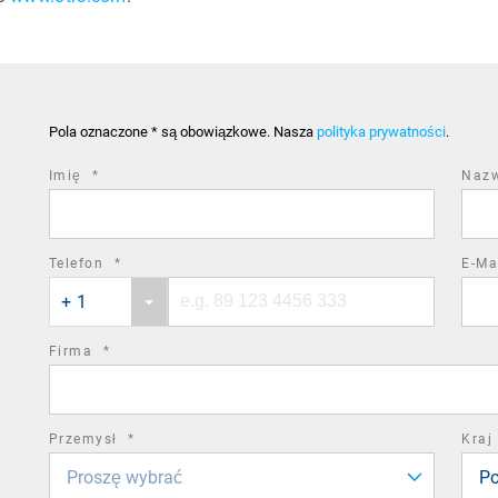
Pola oznaczone * są obowiązkowe. Nasza
polityka prywatności
.
required
Imię
*
Naz
field
required
Telefon
*
E-Ma
Phone
Phone
field
+ 1
country
number
code
required
Firma
*
field
required
Przemysł
*
Kraj
field
Proszę wybrać
Po