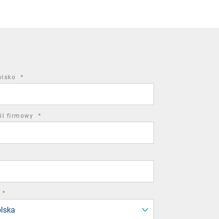
required
wisko
*
field
required
il firmowy
*
field
required
*
field
lska