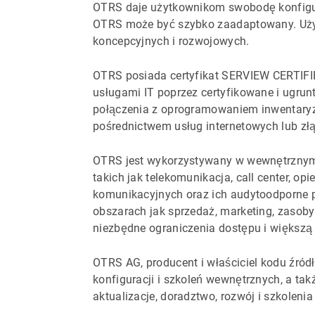
OTRS daje użytkownikom swobodę konfigur
OTRS może być szybko zaadaptowany. Użyt
koncepcyjnych i rozwojowych.
OTRS posiada certyfikat SERVIEW CERTIFI
usługami IT poprzez certyfikowane i ugru
połączenia z oprogramowaniem inwentaryz
pośrednictwem usług internetowych lub złą
OTRS jest wykorzystywany w wewnętrznym 
takich jak telekomunikacja, call center, op
komunikacyjnych oraz ich audytoodporne p
obszarach jak sprzedaż, marketing, zasoby 
niezbędne ograniczenia dostępu i większą 
OTRS AG, producent i właściciel kodu źród
konfiguracji i szkoleń wewnętrznych, a t
aktualizacje, doradztwo, rozwój i szkoleni