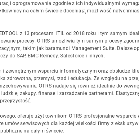
acji oprogramowania zgodnie z ich indywidualnymi wymagan
kownicy na całym świecie doceniają możliwość natychmiast
EDTOOL z 13 procesami ITIL od 2018 roku i tym samym idea
ntowane procesy. OTRS umożliwia tym samym procesy zgodne z
acyjnym, takim jak baramundi Management Suite. Dalsze op
czy do SAP, BMC Remedy, Salesforce i innych.
i zewnętrznym wsparciu informatycznym oraz obsłudze klien
ieka zdrowotna, przemysł, rząd i edukacja. Ze względu na prze
rzechowywanie, OTRS nadaje się również idealnie do wewnę
ludzkie, zakupy, finanse i zarządzanie partnerami. Elastyczn
przejrzystość.
łowego, oferuje użytkownikom OTRS profesjonalne wsparcie w z
akże umów serwisowych dla każdej wielkości firmy z eksklu
a publiczne na całym świecie.