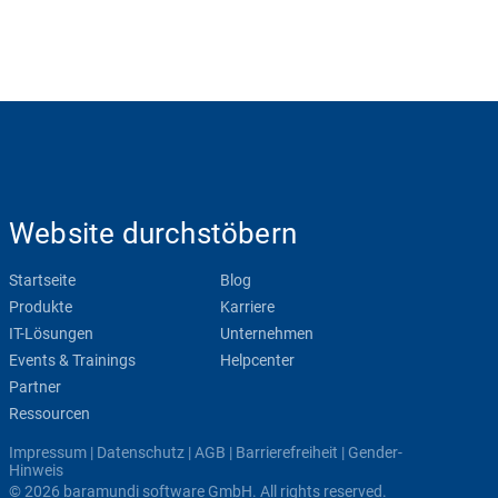
Website durchstöbern
Startseite
Blog
Produkte
Karriere
IT-Lösungen
Unternehmen
Events & Trainings
Helpcenter
Partner
Ressourcen
Impressum
|
Datenschutz
|
AGB
|
Barrierefreiheit
|
Gender-
Hinweis
© 2026 baramundi software GmbH. All rights reserved.