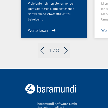
Viele Unternehmen stehen vor der
Micr
Herausforderung, ihre bestehende
lang
Softwarelandschaft effizient zu
Mana
betreiben:…
Umg
Weiterlesen
Wei
1
/ 8
baramundi software GmbH
Forschungsallee 3