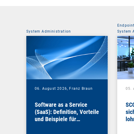
Endpoin
System Administration
System 
06. August 2026,
Franz Braun
05.
Software as a Service
SCC
(SaaS): Definition, Vorteile
sic
und Beispiele für
loh
Unternehmen