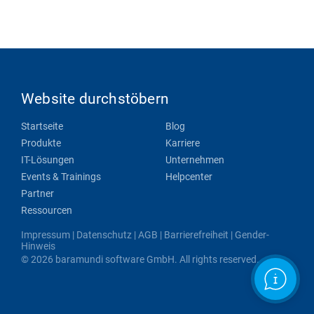
Website durchstöbern
Startseite
Blog
Produkte
Karriere
IT-Lösungen
Unternehmen
Events & Trainings
Helpcenter
Partner
Ressourcen
Impressum
|
Datenschutz
|
AGB
|
Barrierefreiheit
|
Gender-
Hinweis
© 2026 baramundi software GmbH. All rights reserved.