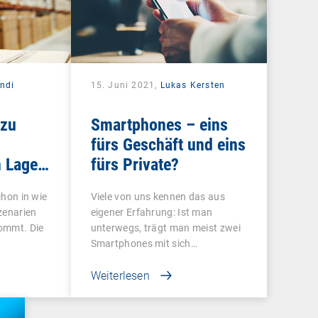
ndi
15. Juni 2021,
Lukas Kersten
 zu
Smartphones – eins
fürs Geschäft und eins
 Lager,
fürs Private?
l und
schon in wie
Viele von uns kennen das aus
tgemäß
zenarien
eigener Erfahrung: Ist man
ommt. Die
unterwegs, trägt man meist zwei
Smartphones mit sich…
Weiterlesen