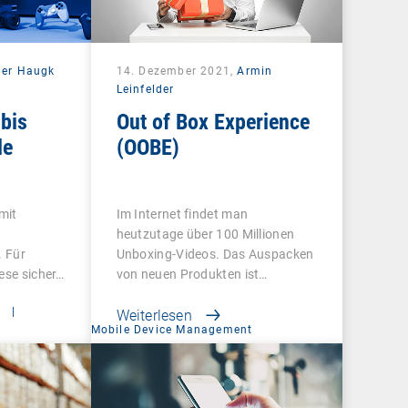
der Haugk
14. Dezember 2021,
Armin
Leinfelder
bis
Out of Box Experience
le
(OOBE)
 mit
Im Internet findet man
heutzutage über 100 Millionen
. Für
Unboxing-Videos. Das Auspacken
ese sicher…
von neuen Produkten ist…
t
|
Weiterlesen
Mobile Device Management