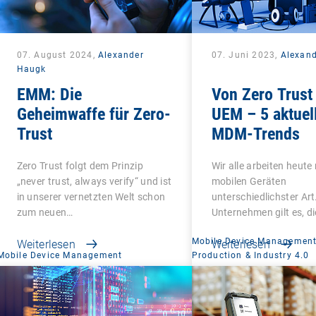
07. August 2024,
Alexander
07. Juni 2023,
Alexan
Haugk
EMM: Die
Von Zero Trust 
Geheimwaffe für Zero-
UEM – 5 aktuel
Trust
MDM-Trends
Zero Trust folgt dem Prinzip
Wir alle arbeiten heute
„never trust, always verify“ und ist
mobilen Geräten
in unserer vernetzten Welt schon
unterschiedlichster Art
zum neuen…
Unternehmen gilt es, di
Mobile Device Managemen
Weiterlesen
Weiterlesen
Mobile Device Management
Production & Industry 4.0