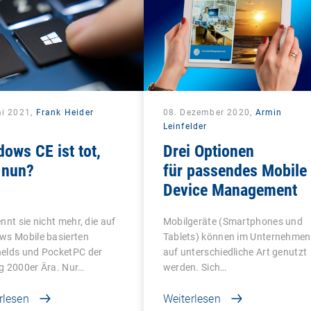
ai 2021,
Frank Heider
08. Dezember 2020,
Armin
Leinfelder
ows CE ist tot,
Drei Optionen
 nun?
für passendes Mobile
Device Management
nnt sie nicht mehr, die auf
Mobilgeräte (Smartphones und
ws Mobile basierten
Tablets) können im Unternehmen
elds und PocketPC der
auf unterschiedliche Art genutzt
g 2000er Ära. Nur…
werden. Sich…
rlesen
Weiterlesen