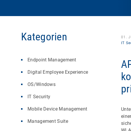
Kategorien
01. J
IT Se
Endpoint Management
AP
Digital Employee Experience
ko
OS/Windows
pr
IT Security
Mobile Device Management
Unte
eine
Management Suite
sich
WL