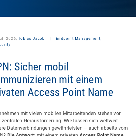
uli 2026,
Tobias Jacob
|
Endpoint Management,
curity
N: Sicher mobil
mmunizieren mit einem
ivaten Access Point Name
rnehmen mit vielen mobilen Mitarbeitenden stehen vor
r zentralen Herausforderung: Wie lassen sich weltweit
ere Datenverbindungen gewährleisten – auch abseits vom
AN?
Die Antwort:
mit einem privaten
Access Point Name