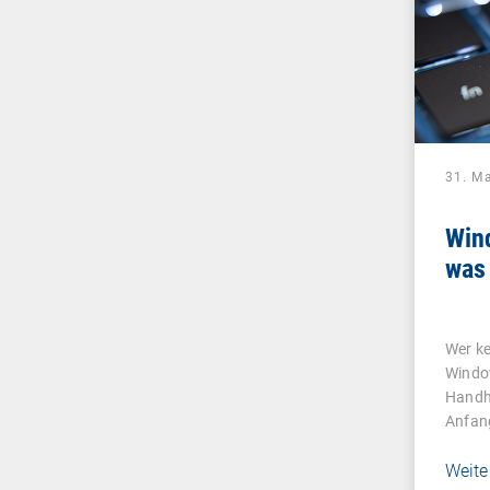
31. M
Wind
was
Wer ke
Windo
Handh
Anfan
Weite