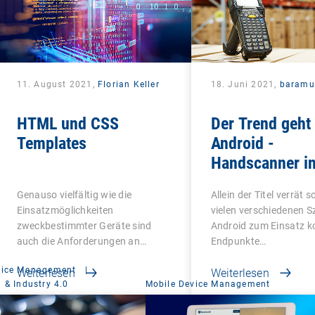
11. August 2021,
Florian Keller
18. Juni 2021,
baramu
HTML und CSS
Der Trend geht
Templates
Android -
Handscanner in
Logistik, Hande
Genauso vielfältig wie die
Allein der Titel verrät 
Produktion zei
Einsatzmöglichkeiten
vielen verschiedenen S
verwalten
zweckbestimmter Geräte sind
Android zum Einsatz k
auch die Anforderungen an
Endpunkte…
deren…
vice Management
|
Weiterlesen
Weiterlesen
 & Industry 4.0
Mobile Device Management