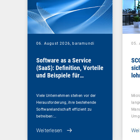
06. August 2026,
baramundi
05.
Software as a Service
SCC
(SaaS): Definition, Vorteile
sic
und Beispiele für
loh
Unternehmen
Viele Unternehmen stehen vor der
Micr
Herausforderung, ihre bestehende
lang
Softwarelandschaft effizient zu
Mana
betreiben:…
Umg
Weiterlesen
Wei