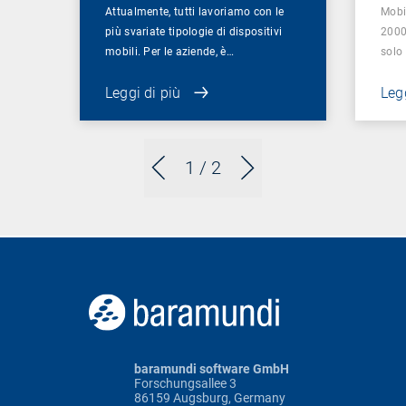
Attualmente, tutti lavoriamo con le
Mobil
più svariate tipologie di dispositivi
2000
mobili. Per le aziende, è…
solo
Leggi di più
Legg
1
/ 2
baramundi software GmbH
Forschungsallee 3
86159 Augsburg, Germany