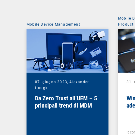
Mobile 
Mobile Device Management
Producti
07. giugno 2023,
Alexander
31.
Haugk
Da Zero Trust all’UEM – 5
Win
principali trend di MDM
ad
Rico