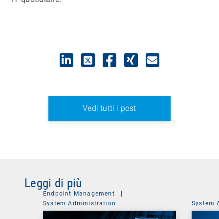
Vedi tutti i post
Leggi di più
Endpoint Management
|
System Administration
System 