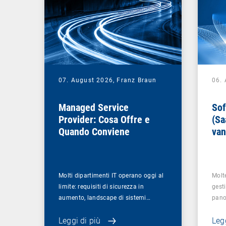
07. August 2026,
Franz Braun
06.
Managed Service
Sof
Provider: Cosa Offre e
(Sa
Quando Conviene
van
azi
Molti dipartimenti IT operano oggi al
Molt
limite: requisiti di sicurezza in
gesti
aumento, landscape di sistemi…
pano
Leggi di più
Legg