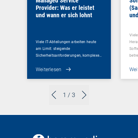
Managed Service
Sof
Provider: Was er leistet
(Sa
und wann er sich lohnt
und
Un
Viel
Viele IT-Abteilungen arbeiten heute
Hera
am Limit: steigende
Soft
Sicherheitsanforderungen, komplexe…
betr
Weiterlesen
Wei
1
/ 3