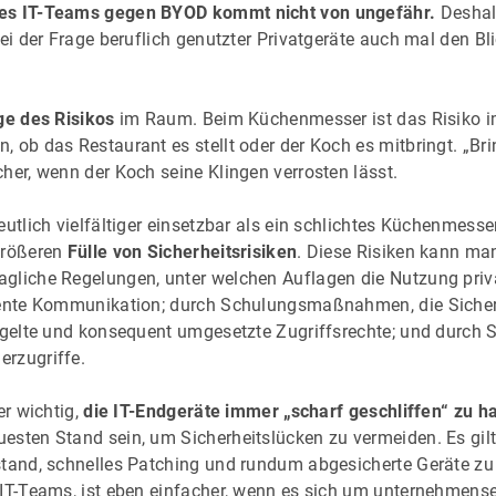
es IT-Teams gegen BYOD kommt nicht von ungefähr.
Deshalb
bei der Frage beruflich genutzter Privatgeräte auch mal den Bl
ge des Risikos
im Raum. Beim Küchenmesser ist das Risiko i
, ob das Restaurant es stellt oder der Koch es mitbringt. „Br
her, wenn der Koch seine Klingen verrosten lässt.
eutlich vielfältiger einsetzbar als ein schlichtes Küchenmesse
größeren
Fülle von Sicherheitsrisiken
. Diese Risiken kann man
gliche Regelungen, unter welchen Auflagen die Nutzung priva
arente Kommunikation; durch Schulungsmaßnahmen, die Siche
regelte und konsequent umgesetzte Zugriffsrechte; und durch S
rzugriffe.
er wichtig,
die IT-Endgeräte immer „scharf geschliffen“ zu ha
esten Stand sein, um Sicherheitslücken zu vermeiden. Es gilt
stand, schnelles Patching und rundum abgesicherte Geräte zu
 IT-Teams, ist eben einfacher, wenn es sich um unternehmense