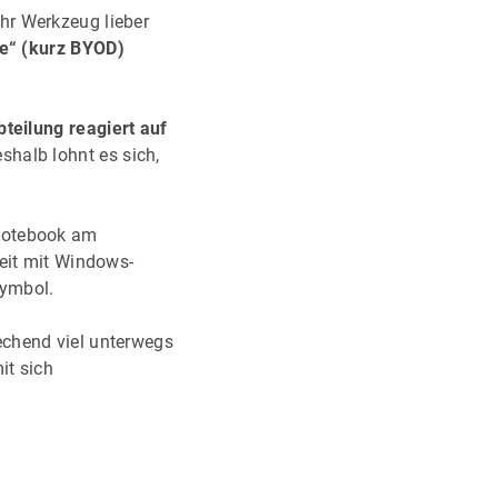
hr Werkzeug lieber
e“ (kurz BYOD)
bteilung reagiert auf
halb lohnt es sich,
 Notebook am
beit mit Windows-
symbol.
echend viel unterwegs
it sich