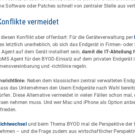
he Software oder Patches schnell von zentraler Stelle aus vert
onflikte vermeidet
 diesen Konflikt aber offenbart: Für die Geräteverwaltung per
es letztlich unerheblich, ob sich das Endgerät in Firmen- oder
Agent auf dem Gerät installiert sein,
damit die IT-Abteilung h
 bMS Agent für den BYOD-Einsatz auf dem privaten Endgerät in
mensvereinbarung und -richtlinie regeln.
srichtlinie:
Neben dem klassischen zentral verwalteten Endg
dass das Unternehmen den Usern Endgeräte nach Wahl bereitst
rfen. Diese Alternative vermeidet in vielen Fällen schon mal, 
eisen nehmen muss. Und wer Mac und iPhone als Option anbiete
frieden.
ichtwechsel
und beim Thema BYOD mal die Perspektive der I
nehmen – und die Frage zudem aus wirtschaftlicher Perspekti