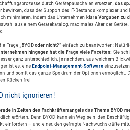
haffungsprozesse durch Gerätepauschalen ersetzen,
das sp
 bewirken, dass der Support des IT-Bestands komplexer und k
sich minimieren, indem das Unternehmen
klare Vorgaben zu d
Auswahl aus einem Gerätekatalog, maximales Alter der Gerät
c.
 die Frage
„BYOD oder nicht?“
einfach zu beantworten: Natürli
nternehmen hingegen hat die Frage viele Facetten:
Sie schil
sser ganz unterschiedlich, je nachdem, aus welchem Blickw
ger ist es, eine
Endpoint-Management-Software
einzusetzen,
n und somit das ganze Spektrum der Optionen ermöglicht. Die
en Rücken frei.
nicht ignorieren!
erade in Zeiten des Fachkräftemangels das Thema BYOD me
lich erörtern. Denn BYOD kann ein Weg sein, den Beschäftigt
kt einfordern – und einer, den gefragte Nachwuchskräfte mit