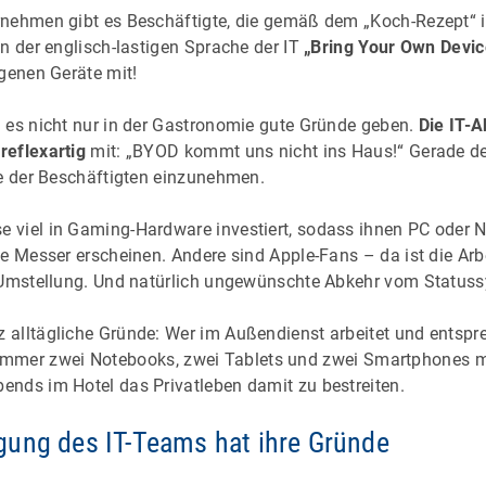
nehmen gibt es Beschäftigte, die gemäß dem „Koch-Rezept“ i
n der englisch-lastigen Sprache der IT
„Bring Your Own Devic
igenen Geräte mit!
 es nicht nur in der Gastronomie gute Gründe geben.
Die IT-A
reflexartig
mit: „BYOD kommt uns nicht ins Haus!“ Gerade des
ve der Beschäftigten einzunehmen.
 viel in Gaming-Hardware investiert, sodass ihnen PC oder
fe Messer erscheinen. Andere sind Apple-Fans – da ist die Ar
 Umstellung. Und natürlich ungewünschte Abkehr vom Status
alltägliche Gründe: Wer im Außendienst arbeitet und entspr
cht immer zwei Notebooks, zwei Tablets und zwei Smartphones m
nds im Hotel das Privatleben damit zu bestreiten.
ung des IT-Teams hat ihre Gründe