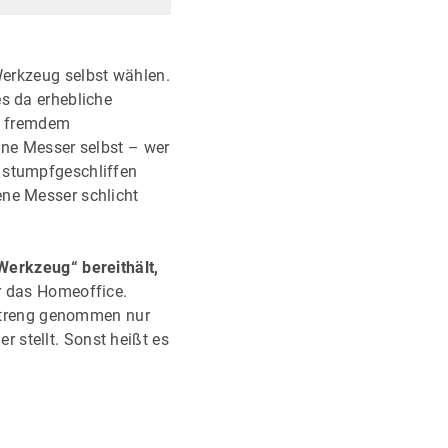
Werkzeug selbst wählen.
es da erhebliche
it fremdem
ine Messer selbst – wer
 stumpfgeschliffen
ene Messer schlicht
Werkzeug“ bereithält,
r das Homeoffice.
t streng genommen nur
 stellt. Sonst heißt es