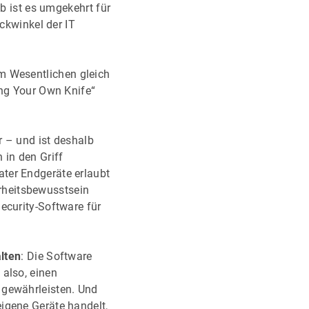
 ist es umgekehrt für
ickwinkel der IT
m Wesentlichen gleich
ing Your Own Knife“
r – und ist deshalb
 in den Griff
ter Endgeräte erlaubt
rheitsbewusstsein
ecurity-Software für
lten
: Die Software
 also, einen
 gewährleisten. Und
igene Geräte handelt,