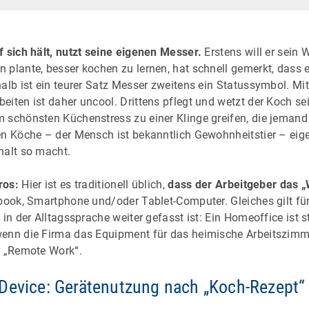
f sich hält, nutzt seine eigenen Messer.
Erstens will er sein 
 plante, besser kochen zu lernen, hat schnell gemerkt, dass 
halb ist ein teurer Satz Messer zweitens ein Statussymbol. M
eiten ist daher uncool. Drittens pflegt und wetzt der Koch se
 schönsten Küchenstress zu einer Klinge greifen, die jemand
en Köche – der Mensch ist bekanntlich Gewohnheitstier – eig
halt so macht.
ros:
Hier ist es traditionell üblich,
dass der Arbeitgeber das „
ebook, Smartphone und/oder Tablet-Computer. Gleiches gilt fü
 in der Alltagssprache weiter gefasst ist: Ein Homeoffice is
enn die Firma das Equipment für das heimische Arbeitszimmer
r „Remote Work“.
Device: Gerätenutzung nach „Koch-Rezept“