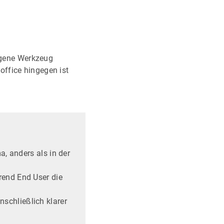
eigene Werkzeug
ffice hingegen ist
a, anders als in der
rend End User die
schließlich klarer