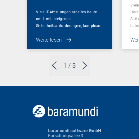
Viel
Viele IT-Abteilungen arbeiten heute
Hera
am Limit: steigende
Soft
Sicherheitsanforderungen, komplexe…
betr
Weiterlesen
Wei
1
/ 3
baramundi software GmbH
Forschungsallee 3