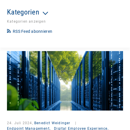
Kategorien
Kategorien anzeigen
RSS Feed abonnieren
24. Juli 2024,
Benedict Weidinger
|
Endpoint Management,
Digital Employee Experience,