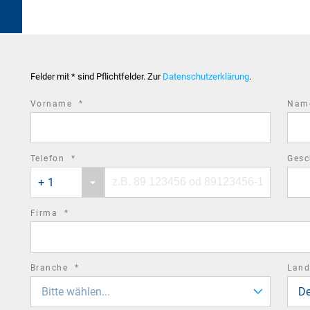
Felder mit * sind Pflichtfelder. Zur
Datenschutzerklärung
.
required
Vorname
*
Na
field
required
Telefon
*
Gesc
Phone
Phone
field
+ 1
country
number
code
required
Firma
*
field
required
Branche
*
Lan
field
Bitte wählen...
De