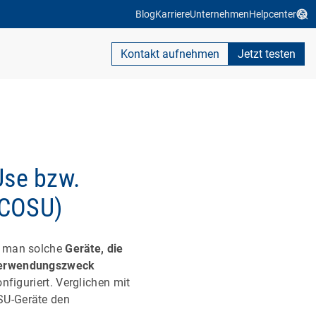
Blog
Karriere
Unternehmen
Helpcenter
Kontakt aufnehmen
Jetzt testen
Use bzw.
(COSU)
t man solche
Geräte, die
 Verwendungszweck
figuriert. Verglichen mit
SU-Geräte den