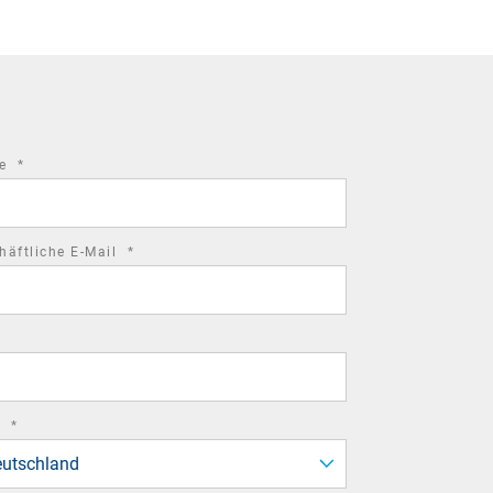
required
me
*
field
required
häftliche E-Mail
*
field
required
d
*
field
utschland