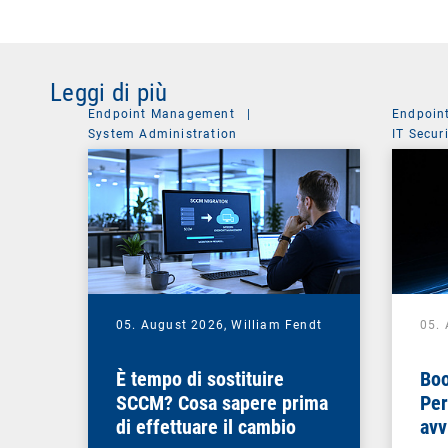
Leggi di più
Endpoint Management
|
Endpoin
System Administration
IT Secur
05. August 2026,
William Fendt
05.
È tempo di sostituire
Boo
SCCM? Cosa sapere prima
Per
di effettuare il cambio
avv