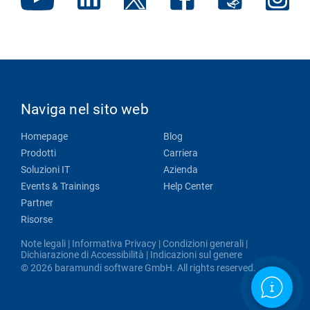
Naviga nel sito web
Homepage
Blog
Prodotti
Carriera
Soluzioni IT
Azienda
Events & Trainings
Help Center
Partner
Risorse
Note legali
|
Informativa Privacy
|
Condizioni generali
|
Dichiarazione di Accessibilità
|
Indicazioni sul genere
© 2026 baramundi software GmbH. All rights reserved.