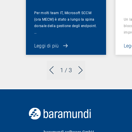
Per molti team IT, Microsoft SCCM
(ora MECM) è stato a lungo la spina
Un la
dorsale della gestione degli endpoint.
bloc
…
impr
Leggi di più
Legg
1
/ 3
baramundi software GmbH