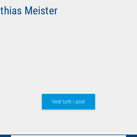
athias Meister
Vedi tutti i post