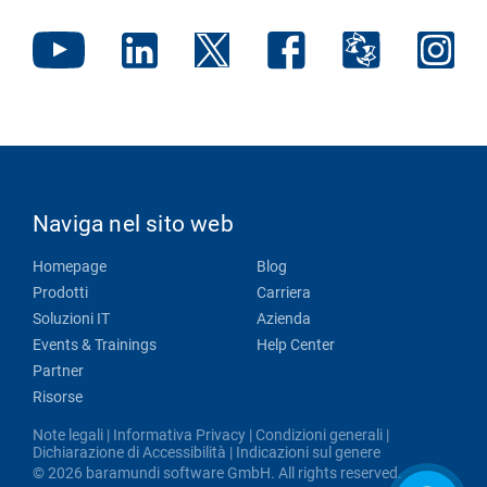
Naviga nel sito web
Homepage
Blog
Prodotti
Carriera
Soluzioni IT
Azienda
Events & Trainings
Help Center
Partner
Risorse
Note legali
|
Informativa Privacy
|
Condizioni generali
|
Dichiarazione di Accessibilità
|
Indicazioni sul genere
© 2026 baramundi software GmbH. All rights reserved.