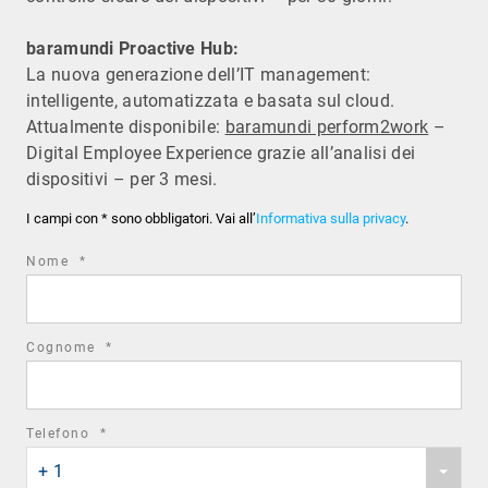
baramundi Proactive Hub:
La nuova generazione dell’IT management:
intelligente, automatizzata e basata sul cloud.
Attualmente disponibile:
baramundi perform2work
–
Digital Employee Experience grazie all’analisi dei
dispositivi – per 3 mesi.
I campi con * sono obbligatori. Vai all’
Informativa sulla privacy
.
required
Nome
*
field
required
Cognome
*
field
required
Telefono
*
Phone
field
+ 1
country