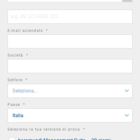
code
Phone
number
required
E-mail aziendale
*
field
required
Società
*
field
required
Settore
*
field
Seleziona...
required
Paese
*
field
Italia
required
Seleziona la tua versione di prova
*
field