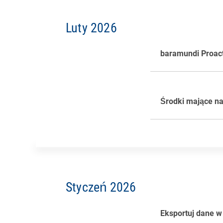
Luty 2026
Dane punktów ko
Dzięki nowej akt
Excela, z uwzglę
baramundi Proact
diagnostyczne S.
końcowego.
Kluczowe parametr
Środki mające na
(Pending Sectors
automatycznie – 
Styczeń 2026
Eksportuj dane w 