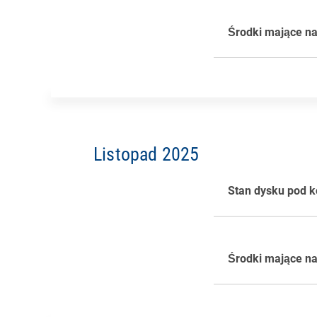
Środki mające na
Listopad 2025
Dzięki nowej akt
perform2work mo
uruchomić bezpo
Stan dysku pod k
Rysunek 2: Stan
konieczności pr
Ta bezpośrednia 
szybszą reakcję
Środki mające na
uzyskać dostęp 
działania – wszy