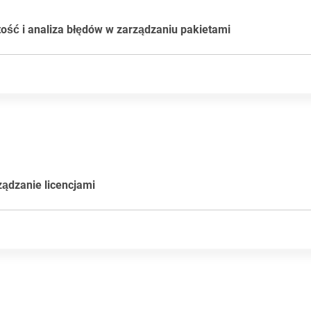
obsługi dzięki znajomemu środowisku językowemu
dczenie użytkownika dla wszystkich pracowników
tość i analiza błędów w zarządzaniu pakietami
je wykazują stale słabą wydajność – mimo że dział IT nie ma
 zniekształca Experience Scores i utrudnia identyfikację rze
jących działania.
ualizacji administratorzy mogą wykluczyć takie niekontrolowa
ądzanie licencjami
eny.
 Experience Scores
zyste i trafniejsze raporty
ą skupić się na działaniach, które faktycznie przynoszą efek
ania użytkownikami (Administracja > Zarządzaj użytkownika