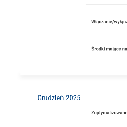
Włączanie/wyłącz
Środki mające na
Rysunek 1: Stan
Partycje rozruch
Grudzień 2025
wolnego miejsca
wykorzystana par
Zoptymalizowane 