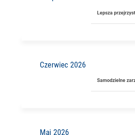
Mniej błędów 
Lepsze doświa
Lepsza przejrzys
Niektóre aplikac
optymalizacji. To
obszarów wymaga
Czerwiec 2026
Dzięki nowej akt
Samodzielne zarz
monitoringu i oc
Korzyści:
Dokładniejsze
Bardziej przejr
Zespoły IT mog
Maj 2026
W sekcji zarządz