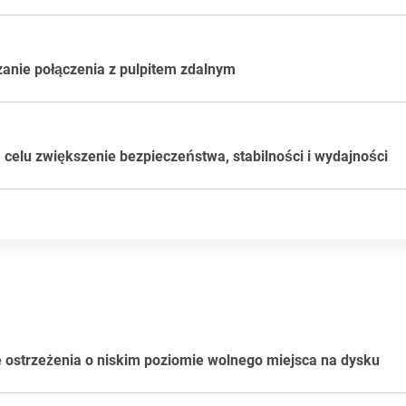
anie połączenia z pulpitem zdalnym
 celu zwiększenie bezpieczeństwa, stabilności i wydajności
 dysku twardego na poziomie punktu końcowego
owe i odzyskiwania są teraz wykluczane z obliczeń dotyczących
, aby zapobiec wprowadzającym w błąd alertom, ponieważ w 
tycja odzyskiwania nie stanowi technicznie problemu.
ostrzeżenia o niskim poziomie wolnego miejsca na dysku