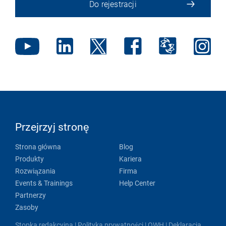
Do rejestracji
Przejrzyj stronę
Strona główna
Blog
Produkty
Kariera
Rozwiązania
Firma
Events & Trainings
Help Center
Partnerzy
Zasoby
Stopka redakcyjna
|
Polityka prywatności
|
OWH
|
Deklaracja