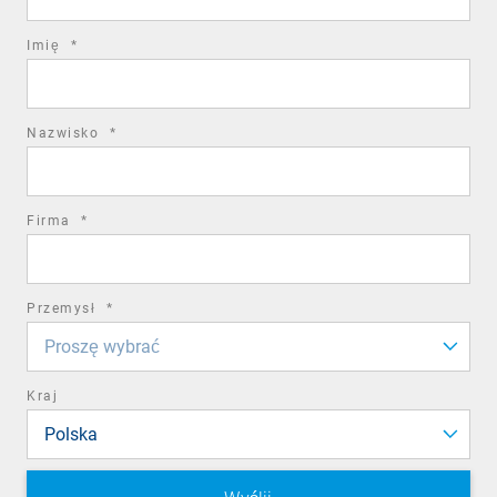
required
Imię
*
field
required
Nazwisko
*
field
required
Firma
*
field
required
Przemysł
*
field
Proszę wybrać
Kraj
Polska