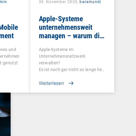
rmin
30. November 2020,
baramundi
Apple-Systeme
Mobile
unternehmensweit
ment
managen – warum die
Nutzung von DEP und
ones und
Apple-Systeme im
VPP sinnvoll ist
nternehmen
Unternehmensnetzwerk
rt genutzt
verwalten?
Es ist noch gar nicht so lange her,
dass…
Weiterlesen