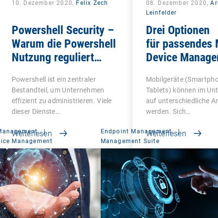
10. Dezember 2020,
Felix Zech
08. Dezember 2020,
A
Leinfelder
Powershell Security –
Drei Optionen
Warum die Powershell
für passendes 
Nutzung reguliert
Device Manage
werden sollte
Powershell ist ein zentraler
Mobilgeräte (Smartph
Bestandteil, um Unternehmen
Tablets) können im U
effizient zu administrieren. Viele
auf unterschiedliche A
dieser Dienste…
werden. Sich…
 Management
|
Endpoint Management
|
Weiterlesen
Weiterlesen
vice Management
Management Suite