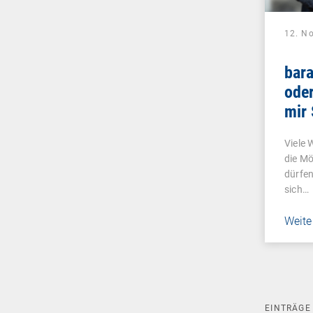
12. N
bar
oder
mir
und 
Viele 
lieb
die Mö
dürfen
sich…
Weite
EINTRÄG