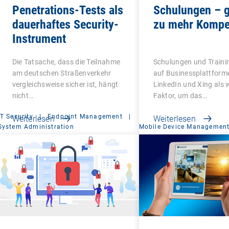
Penetrations-Tests als
Schulungen – g
dauerhaftes Security-
zu mehr Kompe
Instrument
Die Tatsache, dass die Teilnahme
Schulungen und Traini
am deutschen Straßenverkehr
auf Businessplattform
vergleichsweise sicher ist, hängt
LinkedIn und Xing als 
nicht…
Faktor, um das…
IT Security
|
Endpoint Management
|
Weiterlesen
Weiterlesen
System Administration
Mobile Device Managemen