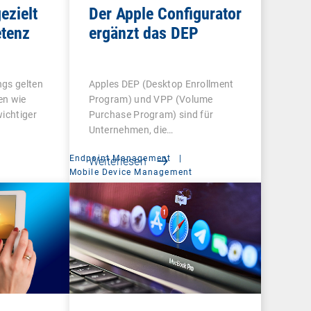
ezielt
Der Apple Configurator
tenz
ergänzt das DEP
ngs gelten
Apples DEP (Desktop Enrollment
en wie
Program) und VPP (Volume
wichtiger
Purchase Program) sind für
Unternehmen, die…
Endpoint Management
|
Weiterlesen
t
Mobile Device Management