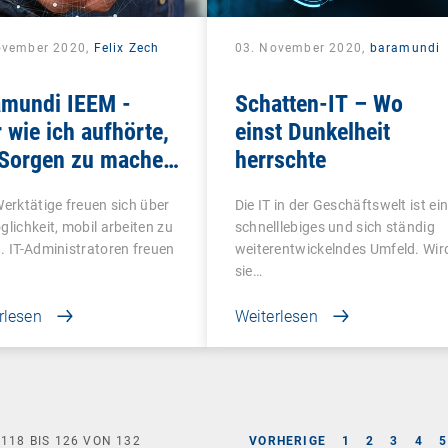
ovember 2020,
Felix Zech
03. November 2020,
baramundi
amundi IEEM -
Schatten-IT – Wo
 wie ich aufhörte,
einst Dunkelheit
 Sorgen zu machen
herrschte
das Mobile Office
Werktätige freuen sich über
Die IT in der Geschäftswelt ist ei
te
glichkeit, mobil arbeiten zu
schnelllebiges und sich ständig
. IT-Administratoren freuen
weiterentwickelndes Umfeld. Wir
sie…
rlesen
Weiterlesen
E
118
BIS
126
VON
132
VORHERIGE
1
2
3
4
5