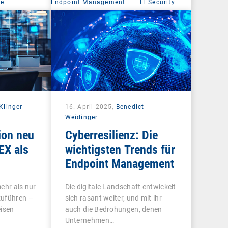
ce
Endpoint Management
|
IT Security
Klinger
16. April 2025,
Benedict
Weidinger
ion neu
Cyberresilienz: Die
EX als
wichtigsten Trends für
Endpoint Management
ehr als nur
Die digitale Landschaft entwickelt
zuführen –
sich rasant weiter, und mit ihr
eisen
auch die Bedrohungen, denen
Unternehmen…