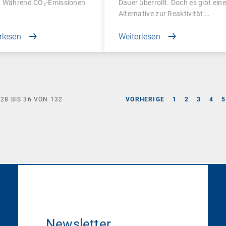
. Während CO₂-Emissionen
Dauer überrollt. Doch es gibt eine
Alternative zur Reaktivität:…
rlesen
Weiterlesen
E
28
BIS
36
VON
132
VORHERIGE
1
2
3
4
5
Newsletter