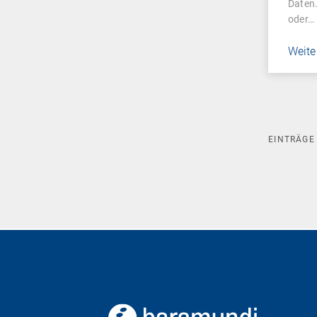
Daten
oder…
Weite
EINTRÄG