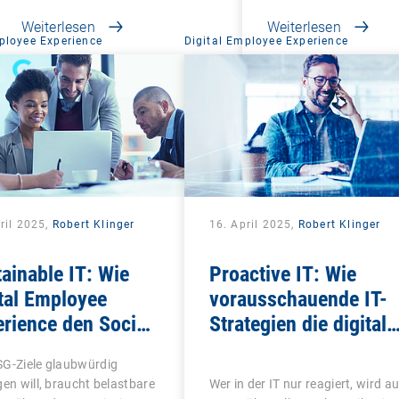
Weiterlesen
Weiterlesen
ployee Experience
Digital Employee Experience
ril 2025,
Robert Klinger
16. April 2025,
Robert Klinger
ainable IT: Wie
Proactive IT: Wie
tal Employee
vorausschauende IT-
rience den Social-
Strategien die digitale
tor in ESG messbar
Mitarbeitererfahrung
SG-Ziele glaubwürdig
ht
revolutionieren
gen will, braucht belastbare
Wer in der IT nur reagiert, wird au