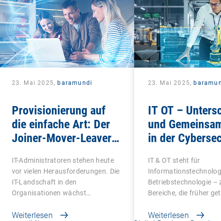
23. Mai 2025,
baramundi
23. Mai 2025,
baramun
Provisionierung auf
IT OT – Unters
die einfache Art: Der
und Gemeinsam
Joiner-Mover-Leaver-
in der Cybersec
Prozess
IT-Administratoren stehen heute
IT & OT steht für
vor vielen Herausforderungen. Die
Informationstechnolog
IT-Landschaft in den
Betriebstechnologie – 
Organisationen wächst…
Bereiche, die früher ge
Weiterlesen
Weiterlesen