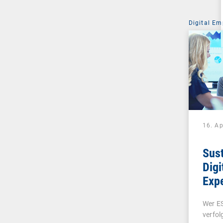
Digital Em
16. Ap
Sust
Digi
Expe
Fak
Wer E
mac
verfol