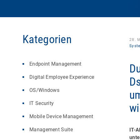
Kategorien
28. 
Syst
Endpoint Management
Du
Digital Employee Experience
Ds
OS/Windows
um
IT Security
wi
Mobile Device Management
Management Suite
IT-A
unte