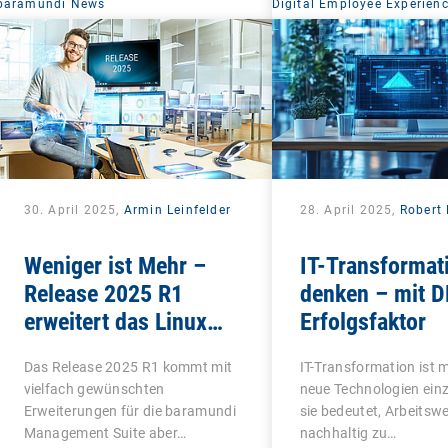
baramundi News
Digital Employee Experien
30. April 2025,
Armin Leinfelder
28. April 2025,
Robert 
Weniger ist Mehr –
IT-Transformat
Release 2025 R1
denken – mit D
erweitert das Linux
Erfolgsfaktor
Management und
Das Release 2025 R1 kommt mit
IT-Transformation ist m
macht Schluss mit
vielfach gewünschten
neue Technologien ein
Altlasten
Erweiterungen für die baramundi
sie bedeutet, Arbeitsw
Management Suite aber…
nachhaltig zu…