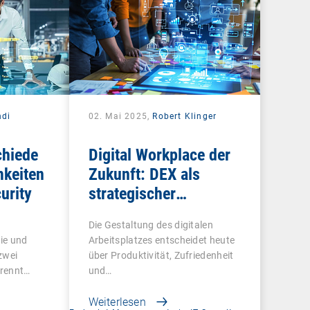
di
02. Mai 2025,
Robert Klinger
chiede
Digital Workplace der
keiten
Zukunft: DEX als
urity
strategischer
Gamechanger für
Die Gestaltung des digitalen
Unternehmen
ie und
Arbeitsplatzes entscheidet heute
zwei
über Produktivität, Zufriedenheit
trennt…
und…
Weiterlesen