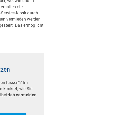
ber, wo, wie und in
erhalten sie
f-Service-Kiosk durch
gen vermieden werden.
estellt. Das ermöglicht
tzen
fen lassen“? Im
 konkret, wie Sie
elbetrieb vermeiden