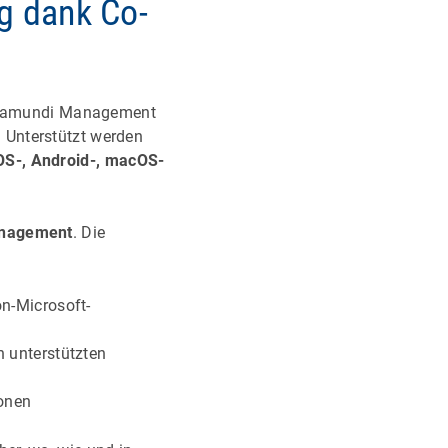
g dank Co-
 baramundi Management
 Unterstützt werden
OS-, Android-, macOS-
anagement
. Die
on-Microsoft-
n unterstützten
ionen