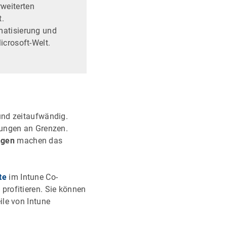
rweiterten
t.
matisierung und
icrosoft-Welt.
und zeitaufwändig.
bungen an Grenzen.
ngen
machen das
te
im Intune Co-
profitieren. Sie können
ile von Intune