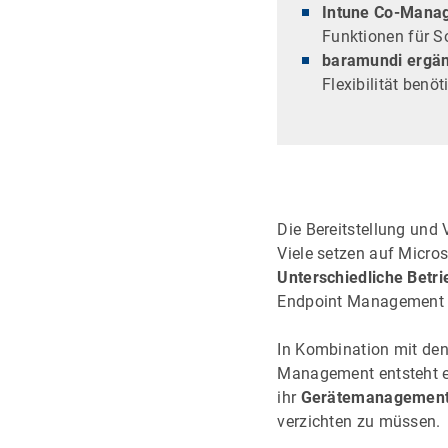
Intune Co-Manag
Funktionen für So
baramundi ergänz
Flexibilität ben
Die Bereitstellung und
Viele setzen auf Micro
Unterschiedliche Bet
Endpoint Management mi
In Kombination mit de
Management entsteht ei
ihr
Gerätemanagement z
verzichten zu müssen.