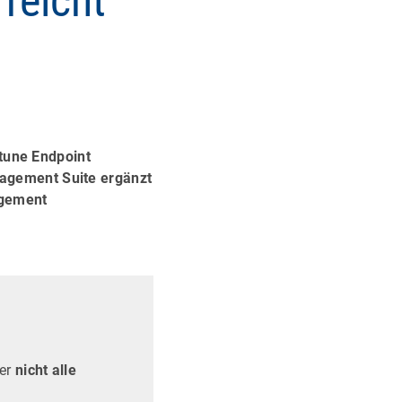
 reicht
ntune Endpoint
agement Suite ergänzt
agement
ber
nicht alle