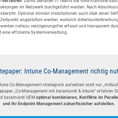
-Verfahren
: Damit behalten IT-Teams die volle Kontrolle darü
nderungen im Netzwerk durchgeführt werden. Nach Abschluss 
sbericht. Optional können Installationen auch über einen Sel
 Zeitpunkt angestoßen werden, wodurch Arbeitsunterbrechun
 werden nahezu verzögerungsfrei erfasst und transparent darg
 eine effiziente Systemverwaltung.
tepaper: Intune Co-Management richtig nu
tune Co-Management strategisch aufsetzen statt nur „mitlau
epaper „Co-Management mit baramundi & Intune“ erfahren Sie
und baramundi UEM
optimal kombinieren, Konflikte im Parall
und Ihr Endpoint Management zukunftssicher aufstellen.