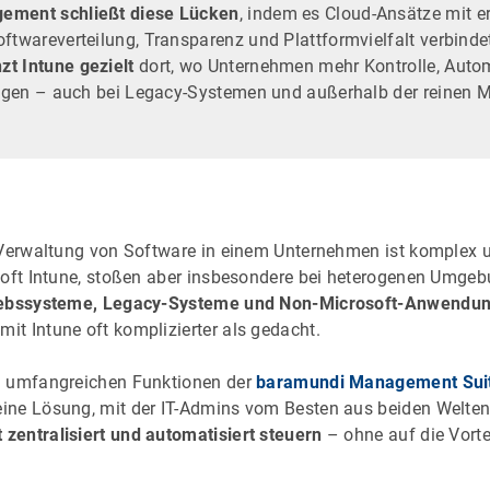
ement schließt diese Lücken
, indem es Cloud-Ansätze mit e
ftwareverteilung, Transparenz und Plattformvielfalt verbinde
t Intune gezielt
dort, wo Unternehmen mehr Kontrolle, Auto
ötigen – auch bei Legacy-Systemen und außerhalb der reinen M
 Verwaltung von Software in einem Unternehmen ist komplex 
soft Intune, stoßen aber insbesondere bei heterogenen Umge
riebssysteme, Legacy-Systeme und Non-Microsoft-Anwendu
t Intune oft komplizierter als gedacht.
n umfangreichen Funktionen der
baramundi Management Sui
ne Lösung, mit der IT-Admins vom Besten aus beiden Welten 
entralisiert und automatisiert steuern
– ohne auf die Vorte