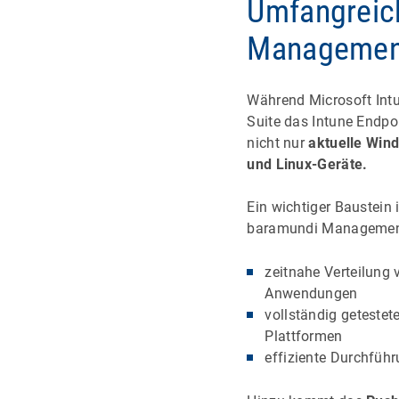
Umfangreic
Management
Während Microsoft Intu
Suite das Intune Endp
nicht nur
aktuelle Win
und Linux-Geräte.
Ein wichtiger Baustein
baramundi Management
zeitnahe Verteilung v
Anwendungen
vollständig getestete
Plattformen
effiziente Durchführ