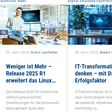
baramundi News
Digital Employee Experien
30. April 2025,
Armin Leinfelder
28. April 2025,
Robert 
Weniger ist Mehr –
IT-Transformat
Release 2025 R1
denken – mit D
erweitert das Linux
Erfolgsfaktor
Management und
Das Release 2025 R1 kommt mit
IT-Transformation ist m
macht Schluss mit
vielfach gewünschten
neue Technologien ein
Altlasten
Erweiterungen für die baramundi
sie bedeutet, Arbeitsw
Management Suite aber…
nachhaltig zu…