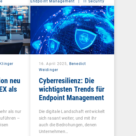
ce
Endpoint Management
|
IT Security
Klinger
16. April 2025,
Benedict
Weidinger
ion neu
Cyberresilienz: Die
EX als
wichtigsten Trends für
Endpoint Management
ehr als nur
Die digitale Landschaft entwickelt
zuführen –
sich rasant weiter, und mit ihr
eisen
auch die Bedrohungen, denen
Unternehmen…