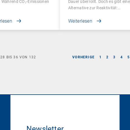
. Während CO₂-Emissionen
Dauer überrollt. Doch es gibt eine
Alternative zur Reaktivität:…
rlesen
Weiterlesen
E
28
BIS
36
VON
132
VORHERIGE
1
2
3
4
5
Newsletter