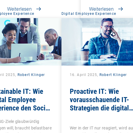
Weiterlesen
Weiterlesen
ployee Experience
Digital Employee Experience
ril 2025,
Robert Klinger
16. April 2025,
Robert Klinger
ainable IT: Wie
Proactive IT: Wie
tal Employee
vorausschauende IT-
rience den Social-
Strategien die digitale
tor in ESG messbar
Mitarbeitererfahrung
SG-Ziele glaubwürdig
ht
revolutionieren
gen will, braucht belastbare
Wer in der IT nur reagiert, wird au