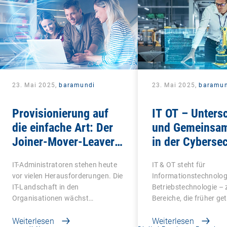
23. Mai 2025,
baramundi
23. Mai 2025,
baramun
Provisionierung auf
IT OT – Unters
die einfache Art: Der
und Gemeinsam
Joiner-Mover-Leaver-
in der Cybersec
Prozess
IT-Administratoren stehen heute
IT & OT steht für
vor vielen Herausforderungen. Die
Informationstechnolog
IT-Landschaft in den
Betriebstechnologie – 
Organisationen wächst…
Bereiche, die früher ge
Weiterlesen
Weiterlesen