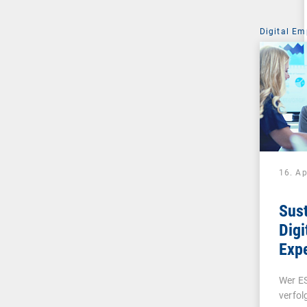
Digital Em
16. Ap
Sust
Digi
Expe
Fak
Wer E
mac
verfol