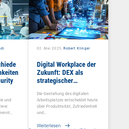
di
02. Mai 2025,
Robert Klinger
chiede
Digital Workplace der
keiten
Zukunft: DEX als
urity
strategischer
Gamechanger für
Die Gestaltung des digitalen
Unternehmen
ie und
Arbeitsplatzes entscheidet heute
zwei
über Produktivität, Zufriedenheit
trennt…
und…
Weiterlesen