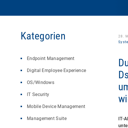
Kategorien
28. 
Syst
Endpoint Management
Du
Digital Employee Experience
Ds
OS/Windows
um
IT Security
wi
Mobile Device Management
Management Suite
IT-A
unte