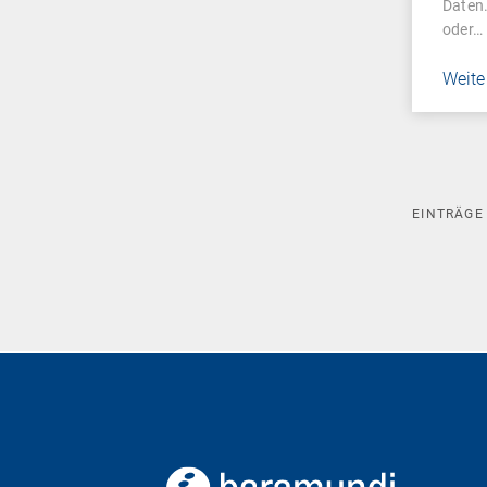
Daten
oder…
Weite
EINTRÄG