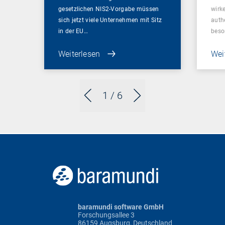
gesetzlichen NIS2-Vorgabe müssen
wirk
sich jetzt viele Unternehmen mit Sitz
auth
in der EU…
beso
Weiterlesen
Wei
1
/ 6
baramundi software GmbH
Forschungsallee 3
86159 Augsburg, Deutschland