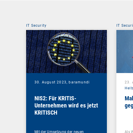
IT Security
IT Secur
30. August 2023,
baramundi
23.
Hel
NIS2: Für KRITIS-
Mal
Unternehmen wird es jetzt
geg
KRITISCH
Mit der Umsetzung der neuen
Als 