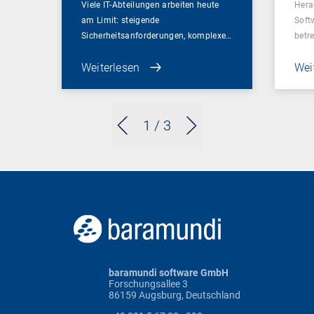
Viele IT-Abteilungen arbeiten heute
Hera
am Limit: steigende
Soft
Sicherheitsanforderungen, komplexe…
betr
Weiterlesen
Wei
1
/ 3
baramundi software GmbH
Forschungsallee 3
86159 Augsburg, Deutschland